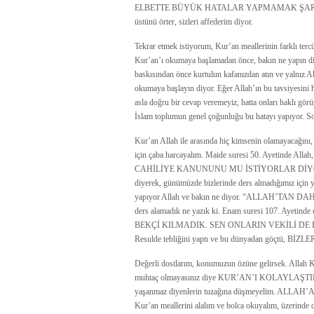
ELBETTE BÜYÜK HATALAR YAPMAMAK ŞARTIYLA. Çü
üstünü örter, sizleri affederim diyor.
Tekrar etmek istiyorum, Kur’an meallerinin farklı tercü
Kur’an’ı okumaya başlamadan önce, bakın ne yapın diyo
baskısından önce kurtulun kafanızdan atın ve yalnı
okumaya başlayın diyor. Eğer Allah’ın bu tavsiyesini
asla doğru bir cevap veremeyiz, hatta onları haklı görü
İslam toplumun genel çoğunluğu bu hatayı yapıyor. S
Kur’an Allah ile arasında hiç kimsenin olamayacağını, 
için çaba harcayalım. Maide suresi 50. Ayetinde All
CAHİLİYE KANUNUNU MU İSTİYORLAR DİYOR. Peki, 
diyerek, günümüzde bizlerinde ders almadığımız için y
yapıyor Allah ve bakın ne diyor. “ALLAH’TAN D
ders alamadık ne yazık ki. Enam suresi 107. Ayeti
BEKÇİ KILMADIK. SEN ONLARIN VEKİLİ DE DEĞİLSİ
Resulde tebliğini yaptı ve bu dünyadan göçtü, 
Değerli dostlarım, konumuzun özüne gelirsek. Allah 
muhtaç olmayasınız diye KUR’AN’I KOLAYLAŞTIRDIK 
yaşanmaz diyenlerin tuzağına düşmeyelim. ALLA
Kur’an meallerini alalım ve bolca okuyalım, üzerinde 