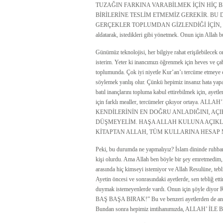
TUZAĞIN FARKINA VARABİLMEK İÇİN HİÇ 
BİRİLERİNE TESLİM ETMEMİZ GEREKİR. BU 
GERÇEKLER TOPLUMDAN GİZLENDİĞİ İÇİN, ÖYLEDE 
aldatarak, istedikleri gibi yönetmek. Onun için Allah bu
Günümüz teknolojisi, her bilgiye rahat erişilebilece
isterim. Yeter ki inancımızı öğrenmek için heves ve 
toplumunda. Çok iyi niyetle Kur’an’ı tercüme etmeye ç
söylemek yanlış olur. Çünkü hepimiz insanız hata yapab
batıl inançlarını topluma kabul ettirebilmek için, ayetle
için farklı mealler, tercümeler çıkıyor orta
KENDİLERİNİN EN DOĞRU ANLADIĞINI, A
DÜŞMEYELİM. HAŞA ALLAH KULUNA AÇIK
KİTAPTAN ALLAH, TÜM KULLARINA HESAP MI SOR
Peki, bu durumda ne yapmalıyız? İslam dininde ruhban s
kişi olurdu. Ama Allah ben böyle bir şey emretmedim, 
arasında hiç kimseyi istemiyor ve Allah Resulüne, te
Ayetin öncesi ve sonrasındaki ayetlerde, sen tebliğ etti
duymak istemeyenlerde vardı. Onun için şöyle d
BAŞ BAŞA BIRAK!” Bu ve benzeri ayetlerden de anlıyor
Bundan sonra hepimiz imtihanımızda, ALLAH