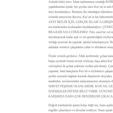
Aslında bizler önce, İslam toplumunun yarat
yapabilmemiz içinde, her şeyden önce Kur’an’ın asla b
önce kurtulmalıyız. Bunların din olmadığını bil
sorumlu tutuyorum diyorsa, Kur’an’ın hiç bahsetmedi
AYET BİZLER İÇİN, GERÇEK İSLAM’A GİRİŞİN A
tercümelerinden korkmadan faydalanmalıyız
BİLGİLER ASLA ETKİLEMEZ. Peki, nasıl bir yol izlem
duyulmayacak kadar açık ve net gönderdiğini söylüyor
verdiği uyarısını da yaparak, işimizi kolaylaştırıyor. B
anlamlar vermeye çalışanların yalan ve iftiralarını or
Örnek vermek gerekirse. Allah ayetlerinde, şefaat tümde
başka ayetinde bunun tersini söyleyip, haşa adeta Kur
veli kişilere de şefaat yetkisini verdim asla demez. Ç
yapanlar, batıl inançlarını Kur’an’a söyletmeye çalışa
ayetler arasında bağlantı kurarak düşünerek okuyalım.
mealinden, tercümesinden anlayamazsınız okumayın diy
SERVET PEŞİNDE OLANLARDIR. KUR’AN, G
İSTEMEZLER DİYEDE BİLGİ VERİR. GÜNÜMÜ
KARŞMIZA DAHA ÇOK BENZERLERİ ÇIKACA
Değerli kardeşlerim işimiz kolay değil zor, bunu açı
engeller çıkartılıyor ve duvarlar örülüyor. Onun içind