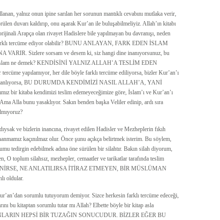
lanan, yalnız onun ipine sarılan her sorunun mantıklı cevabını mutlaka verir,
rülen duvarı kaldırıp, onu aşarak Kur’an ile buluşabilmeliyiz. Allah’ın kitabı
orijinali Arapça olan rivayet Hadislere bile yapılmayan bu davranışı, neden
an’ı farklı tercüme ediyor olabilir? BUNU ANLAYAN, FARK EDEN İSLAM
Sizlere sorsam ve desem ki, siz hangi dine inanıyorsunuz, bu
 Peki, İslam ne demek? KENDİSİNİ YALNIZ ALLAH’A TESLİM EDEN
rcüme yapılamıyor, her dile böyle farklı tercüme ediliyorsa, bizler Kur’an’ı
 kişiler anlıyorsa, BU DURUMDA KENDİMİZİ NASIL ALLAH’A, YANİ
 kitaba kendimizi teslim edemeyeceğimize göre, İslam’ı ve Kur’an’ı
. Ama Alla bunu yasaklıyor. Sakın benden başka Veliler edinip, ardı sıra
almıyoruz?
ysak ve bizlerin inancına, rivayet edilen Hadisler ve Mezheplerin fıkıh
 inanmamız kaçınılmaz olur. Önce şunu açıkça belirtmek isterim. Bu söylem,
umu tedirgin edebilmek adına öne sürülen bir silahtır. Bakın silah diyorum,
, O toplum silahsız, mezhepler, cemaatler ve tarikatlar tarafında teslim
YLENİRSE, NE ANLATILIRSA İTİRAZ ETMEYEN, BİR MÜSLÜMAN
 oldular.
ur’an’dan sorumlu tutuyorum demiyor. Sizce herkesin farklı tercüme edeceği,
rını bu kitaptan sorumlu tutar mı Allah? Elbette böyle bir kitap asla
ım. BUNLARIN HEPSİ BİR TUZAĞIN SONUCUDUR. BİZLER EĞER BU