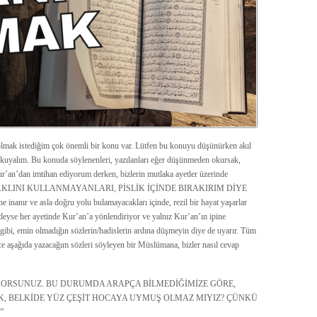
olmak istediğim çok önemli bir konu var. Lütfen bu konuyu düşünürken akıl
 okuyalım. Bu konuda söylenenleri, yazılanları eğer düşünmeden okursak,
Kur’an’dan imtihan ediyorum derken, bizlerin mutlaka ayetler üzerinde
par ve AKLINI KULLANMAYANLARI, PİSLİK İÇİNDE BIRAKIRIM DİYE
nanır ve asla doğru yolu bulamayacakları içinde, rezil bir hayat yaşarlar
deyse her ayetinde Kur’an’a yönlendiriyor ve yalnız Kur’an’ın ipine
i gibi, emin olmadığın sözlerin/hadislerin ardına düşmeyin diye de uyarır. Tüm
zce aşağıda yazacağım sözleri söyleyen bir Müslümana, bizler nasıl cevap
ORSUNUZ. BU DURUMDA ARAPÇA BİLMEDİĞİMİZE GÖRE,
, BELKİDE YÜZ ÇEŞİT HOCAYA UYMUŞ OLMAZ MIYIZ? ÇÜNKÜ
”