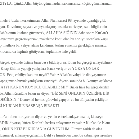
nkü Allah büyük günahlardan sakınırsanız, küçük günahlarınızın
meleri, bizleri korkutmasın. Allah Nahl suresi 98. ayetinde uyardığı gibi,
r. Kovulmuş şeytan ve şeytanlaşmış insanların rivayet, sanı bilgilerinin
z Allah’a onun kitabına güvenerek, ALLAH’A SIĞININ daha sonra Kur’an’ı
 hayatımıza geçiremiyorsak, makaleme konu olan bu soruyu soranlara karşı
p, mutlaka bir veliye, âlime kendimizi teslim etmemiz gerektiğine inanırız.
onucunu da hepimiz görüyoruz, toplum ne hale geldi.
birçok ayetinde üstüne basa basa bildiriyorsa, lütfen bu gerçeği anlayabilmek
ah, Kitap Ehlinin yaptığı yanlışlara örnek veriyor ve YOKSA ONLAR
cahiliye kanunu neydi? Yalnız Allah’ın vahyi ile din yaşanmaz
aptığımız o büyük yanlışların zinciriydi. Ayetin sonunda bu konuya açıklama
AHA İYİ KANUN KOYUCU OLABİLİR Mİ?” Bizler hala bu gerçeklerden
nde de, Allah Resulüne bakın ne diyor. ”BİZ SENİ ONLARIN ÜZERİNE BİR
N.” Demek ki herkes görevini yapıyor ve bu dünyadan çekiliyor.
BİZLERİ KUR’AN İLE BAŞBAŞA BIRAKTI.
Kur’an’ı ben koruyorum diyor ve yemin ederek anlayasınız hiç kimseye
diyorsa, lütfen Kur’an’ı herkes anlayamaz ve yalnız Kur’an ile İslam
H’A, ONUN KİTABI KUR’AN’A GÜVENELİM. Elimize farklı da olsa
düşünerek anlamaya çalışalım. Batıl ve hurafeden uzak bu çabayı gösterenlere