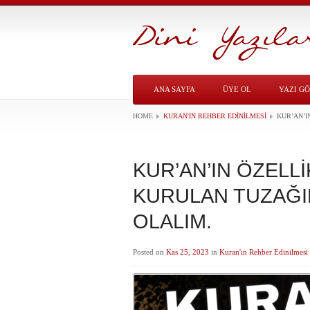
ANA SAYFA
ÜYE OL
YAZI G
HOME
KURAN'IN REHBER EDINILMESI
KUR’AN’I
KUR’AN’IN ÖZELLİ
KURULAN TUZAĞI
OLALIM.
Posted on
Kas 25, 2023
in
Kuran'ın Rehber Edinilmesi