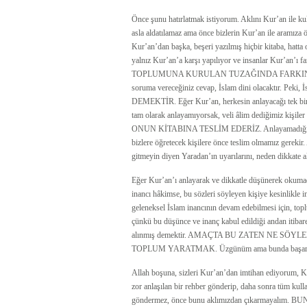
Önce şunu hatırlatmak istiyorum. Aklını Kur’an ile kul
asla aldatılamaz ama önce bizlerin Kur’an ile aramıza ö
Kur’an’dan başka, beşeri yazılmış hiçbir kitaba, hatta 
yalnız Kur’an’a karşı yapılıyor ve insanlar Kur’
TOPLUMUNA KURULAN TUZAĞINDA FARKINA VARIR. 
soruma vereceğiniz cevap, İslam dini olacaktır.
DEMEKTİR. Eğer Kur’an, herkesin anlayacağı tek bir te
tam olarak anlayamıyorsak, veli âlim dediğimiz
ONUN KİTABINA TESLİM EDERİZ. Anlayamadığımız bir
bizlere öğretecek kişilere önce teslim olmamız gerekir
gitmeyin diyen Yaradan’ın uyarılarını, neden dikkate 
Eğer Kur’an’ı anlayarak ve dikkatle düşünerek okumadı
inancı hâkimse, bu sözleri söyleyen kişiye kesinlikle
geleneksel İslam inancının devam edebilmesi için, topl
çünkü bu düşünce ve inanç kabul edildiği andan itibaren
alınmış demektir. AMAÇTA BU ZATEN NE SÖ
TOPLUM YARATMAK. Üzgünüm ama bunda başarılı
Allah boşuna, sizleri Kur’an’dan imtihan ediyorum, K
zor anlaşılan bir rehber gönderip, daha sonra tüm kulla
göndermez, önce bunu aklımızdan çıkarmayal