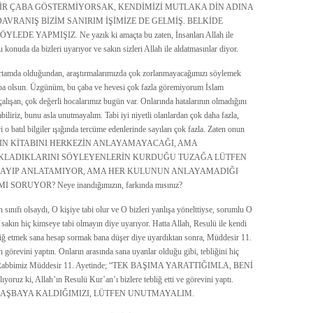
BİR ÇABA GÖSTERMİYORSAK, KENDİMİZİ MUTLAKA DİN ADINA
DAVRANIŞ BİZİM SANIRIM İŞİMİZE DE GELMİŞ. BELKİDE
YAPMIŞIZ. Ne yazık ki amaçta bu zaten, İnsanları Allah ile
 konuda da bizleri uyarıyor ve sakın sizleri Allah ile aldatmasınlar diyor.
k ortamda olduğundan, araştırmalarımızda çok zorlanmayacağımızı söylemek
çaba olsun. Üzgünüm, bu çaba ve hevesi çok fazla göremiyorum İslam
alışan, çok değerli hocalarımız bugün var. Onlarında hatalarının olmadığını
iliriz, bunu asla unutmayalım. Tabi iyi niyetli olanlardan çok daha fazla,
ri o batıl bilgiler ışığında tercüme edenlerinde sayıları çok fazla. Zaten onun
ya. ALLAH’IN KİTABINI HERKEZİN ANLAYAMAYACAĞI, AMA
ÇIKLADIKLARINI SÖYLEYENLERİN KURDUĞU TUZAĞA LÜTFEN
LAYIP ANLATAMIYOR, AMA HER KULUNUN ANLAYAMADIĞI
UYOR? Neye inandığımızın, farkında mısınız?
ınıfı olsaydı, O kişiye tabi olur ve O bizleri yanlışa yönelttiyse, sorumlu O
sakın hiç kimseye tabi olmayın diye uyarıyor. Hatta Allah, Resulü ile kendi
bliğ etmek sana hesap sormak bana düşer diye uyardıktan sonra, Müddesir 11.
n görevini yaptın. Onların arasında sana uyanlar olduğu gibi, tebliğini hiç
iyor Rabbimiz Müddesir 11. Ayetinde; “TEK BAŞIMA YARATTIĞIMLA, BENİ
uz ki, Allah’ın Resulü Kur’an’ı bizlere tebliğ etti ve görevini yaptı.
’ İLE BAŞBAYA KALDIĞIMIZI, LÜTFEN UNUTMAYALIM.