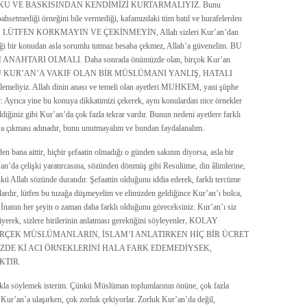
tığı KORKU VE BASKISINDAN KENDİMİZİ KURTARMALIYIZ. Bunu
ahsetmediği örneğini bile vermediği, kafamızdaki tüm batıl ve hurafelerden
meliyiz. LÜTFEN KORKMAYIN VE ÇEKİNMEYİN, Allah sizleri Kur’an’dan
ği bir konudan asla sorumlu tutmaz hesaba çekmez, Allah’a güvenelim. BU
NAHTARI OLMALI. Daha sonrada önümüzde olan, birçok Kur’an
. ÇÜNKÜ KUR’AN’A VAKIF OLAN BİR MÜSLÜMANI YANLIŞ, HATALI
eliyiz. Allah dinin anası ve temeli olan ayetleri MUHKEM, yani şüphe
. Ayrıca yine bu konuya dikkatimizi çekerek, aynı konulardan nice örnekler
ildiğiniz gibi Kur’an’da çok fazla tekrar vardır. Bunun nedeni ayetlere farklı
taya çıkması adınadır, bunu unutmayalım ve bundan faydalanalım.
n bana aittir, hiçbir şefaatin olmadığı o günden sakının diyorsa, asla bir
’an’da çelişki yaratırcasına, sözünden dönmüş gibi Resulüme, din âlimlerine,
ünkü Allah sözünde durandır. Şefaattin olduğunu iddia ederek, farklı tercüme
nlardır, lütfen bu tuzağa düşmeyelim ve elimizden geldiğince Kur’an’ı bolca,
 İnanın her şeyin o zaman daha farklı olduğunu göreceksiniz. Kur’an’ı siz
erek, sizlere birilerinin anlatması gerektiğini söyleyenler, KOLAY
ERÇEK MÜSLÜMANLARIN, İSLAM’I ANLATIRKEN HİÇ BİR ÜCRET
ZDE Kİ ACI ÖRNEKLERİNİ HALA FARK EDEMEDİYSEK,
KTIR.
klıkla söylemek isterim. Çünkü Müslüman toplumlarının önüne, çok fazla
e Kur’an’a ulaşırken, çok zorluk çekiyorlar. Zorluk Kur’an’da değil,