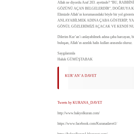
Allah ne diyordu Araf 203. ayetinde? “BU,
GÖZÜNÜ AÇAN BELGELERDİR”, DOĞRUYA KI
Elimizde Allah’ın korumasındaki böyle bir yol göster
ANLAYABİLMEK ADINA ÇABA GÖSTERİP, YA
GÖNÜL GÖZLERİMİZİ AÇACAK VE KENDİ NU
Dilerim Kur’an’ı anlayabilmek adına çaba harcayan, bi
buluşan, Allah’ın azınlık halis kulları arasında oluruz.
Saygılarımla
Haluk GÜMÜŞTABAK
KUR’ AN’ A DAVET
Tweets by KURANA_DAVET
http://www.hakyolkuran.com/
https://www.facebook.com/Kuranadavet1/