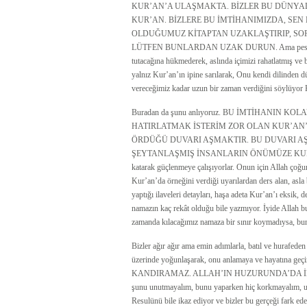
KUR’AN’A ULAŞMAKTA. BİZLER BU DÜNYA
KUR’AN. BİZLERE BU İMTİHANIMIZDA, SEN
OLDUĞUMUZ KİTAPTAN UZAKLAŞTIRIP, SO
LÜTFEN BUNLARDAN UZAK DURUN. Ama pes etmek as
tutacağına hükmederek, aslında içimizi rahatlatmış ve b
yalnız Kur’an’ın ipine sarılarak, Onu kendi dilinden d
vereceğimiz kadar uzun bir zaman verdiğini söylüyor 
Buradan da şunu anlıyoruz. BU İMTİHANIN
HATIRLATMAK İSTERİM ZOR OLAN KUR’AN’
ÖRDÜĞÜ DUVARI AŞMAKTIR. BU DUVARI AŞ
ŞEYTANLAŞMIŞ İNSANLARIN ÖNÜMÜZE KURDUĞU T
katarak güçlenmeye çalışıyorlar. Onun için Allah çoğun
Kur’an’da örneğini verdiği uyarılardan ders alan, asla
yaptığı ilaveleri detayları, haşa adeta Kur’an’ı eksik,
namazın kaç rekât olduğu bile yazmıyor. İyide Allah bu
zamanda kılacağımız namaza bir sınır koymadıysa, bunu
Bizler ağır ağır ama emin adımlarla, batıl ve hurafeden
üzerinde yoğunlaşarak, onu anlamaya ve hayatın
KANDIRAMAZ. ALLAH’IN HUZURUNDA’DA İN
şunu unutmayalım, bunu yaparken hiç korkmayalım, ufak
Resulünü bile ikaz ediyor ve bizler bu gerçeği fark ed