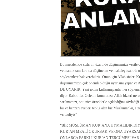
Bu makalemde sizlerin, üzerinde düşünmenize vesile 
ve mantık sınırlarında düşünelim ve makaleyi sabırla
söylenenlere hak verebiliriz. Onun için Allah sizleri 
düşünmemizin çok önemli olduğu uyarısını ya
DE UYARIR. Yani aklını kullanmayanlar her söylenene i
diyor Rabbimiz. Gelelim konumuza. Allah bizleri nere
sarılmamızı, onu nice örneklerle açıkladığını söylediğ
bu ve benzeri ayetleri tebliğ alan biz Müslümanlar, si
vermeliyiz?
“BİR MÜSLÜMAN KUR’ANA UYMALIDIR DİY
KUR’AN MEALİ OKURSAK VE ONA UYARSAK
ONLARCA FARKLI KUR’AN TERCÜMESİ VAR.