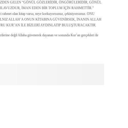
 RABBİNİZDEN GELEN “GÖNÜL GÖZLERİDİR, ÖNGÖRÜLERİDİR, GÖNÜL
LAVUZDUR, İMAN EDEN BİR TOPLUM İÇİN RAHMETTİR.”
ici rahmet olan kitap varsa, neye korkuyorsunuz, çekiniyorsunuz. ONU
LNIZ ALLAH’A ONUN KİTABINA GÜVENİRSEK, İNANIN ALLAH
RU KUR’AN İLE BİZLERİ AYDINLATIP BULUŞTURACAKTIR.
rilerine değil Allaha güvenerek dayanan ve sonunda Kur’an gerçekleri ile