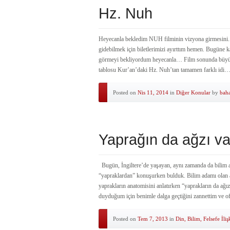
Hz. Nuh
Heyecanla bekledim NUH filminin vizyona girmesini. 
gidebilmek için biletlerimizi ayırttım hemen. Bugüne
görmeyi bekliyordum heyecanla… Film sonunda büyük b
tablosu Kur’an’daki Hz. Nuh’tan tamamen farklı idi…
Posted on
Nis 11, 2014
in
Diğer Konular
by
bah
Yaprağın da ağzı va
Bugün, İngiltere’de yaşayan, aynı zamanda da bilim 
“yapraklardan” konuşurken bulduk. Bilim adamı olan 
yaprakların anatomisini anlatırken “yaprakların da ağı
duyduğum için benimle dalga geçtiğini zannettim ve o
Posted on
Tem 7, 2013
in
Din, Bilim, Felsefe İliş