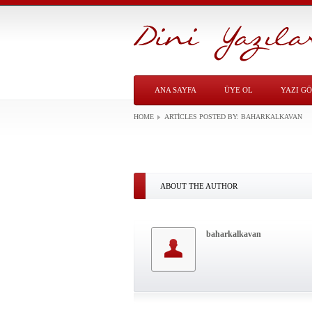
ANA SAYFA
ÜYE OL
YAZI G
HOME
ARTICLES POSTED BY:
BAHARKALKAVAN
ABOUT THE AUTHOR
baharkalkavan