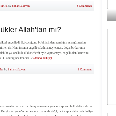
ilmesi
by
baharkalkavan
3 Comments
ülükler Allah’tan mı?
ziksel engelliydi. İki çocuğunu birbirlerinden ayırdığını asla görmedim.
terirken de. Hani insanın engelli evladına meyletmesi, doğal bir koruma
labilir ya, özellikle dikkat ederdi öyle yapmamaya, engelli olan kendisini
du. Olabildiğince kendisi ile
(daha&helliip;)
ler
by
baharkalkavan
1 Comment
n iyi okullardan mezun olmuş olmasının yanı sıra sporun belli dallarında da
ün. Bu yüzden çocuğumun sadece okulunda değil, farklı spor dallarında faaliyet