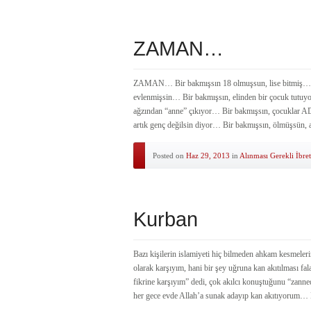
ZAMAN…
ZAMAN… Bir bakmışsın 18 olmuşsun, lise bitmiş… Bir
evlenmişsin… Bir bakmışsın, elinden bir çocuk tutuyo
ağzından “anne” çıkıyor… Bir bakmışsın, çocuklar AD
artık genç değilsin diyor… Bir bakmışsın, ölmüşsün
Posted on
Haz 29, 2013
in
Alınması Gerekli İbret
Kurban
Bazı kişilerin islamiyeti hiç bilmeden ahkam kesme
olarak karşıyım, hani bir şey uğruna kan akıtılması f
fikrine karşıyım” dedi, çok akılcı konuştuğunu “zann
her gece evde Allah’a sunak adayıp kan akıtıyorum