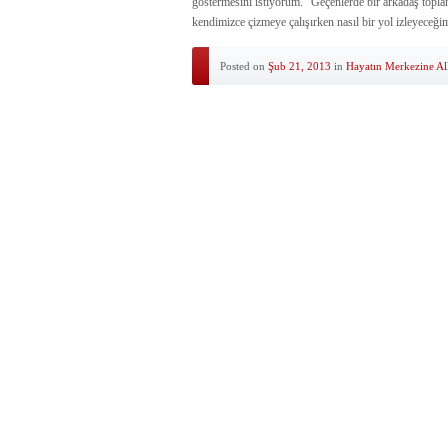
göstermesini istiyorum.” Geçenlerde bir arkadaş toplan
kendimizce çizmeye çalışırken nasıl bir yol izleyeceğ
Posted on
Şub 21, 2013
in
Hayatın Merkezine Al