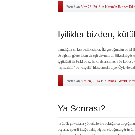
Posted on
May 26, 2013
in
Kuran'ın Rehber Edin
İyilikler bizden, köt
Tanıdığım en kuvvetli kadındı. İki çocuğundan birisi fi
Sevgisini gösterirken de eşit davranırdı, öfkesini gös
içgüdüsü ile belki biraz farklı davranması söz konusu o
“ayrıcalıklı” ve “engelli” hissetmesin diye. Öyle de ol
Posted on
Mar 26, 2013
in
Alınması Gerekli İbret
Ya Sonrası?
“Büyük şirketlerin yöneticilerine baktığında birçoğunu
başarılı, sportif fiziğe sahip kişiler olduğunu görürs