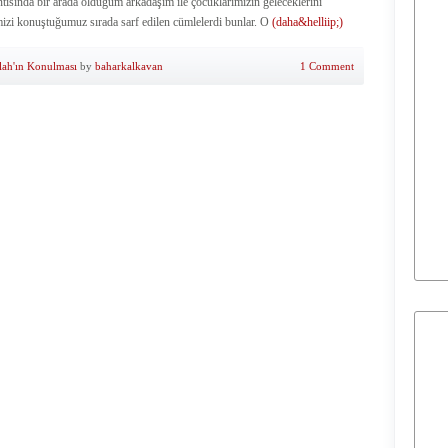
tısında bir arada olduğum arkadaşım ile çocuklarımızın geleceklerini
imizi konuştuğumuz sırada sarf edilen cümlelerdi bunlar. O
(daha&helliip;)
lah'ın Konulması
by
baharkalkavan
1 Comment