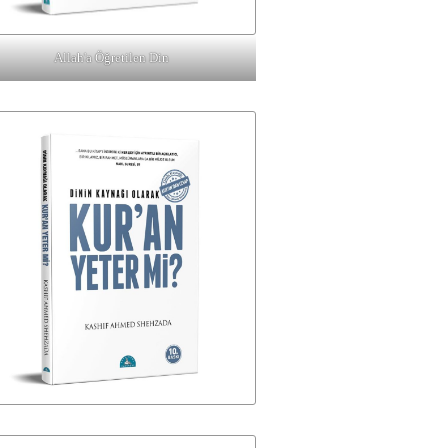
Allah'a Öğretilen Din