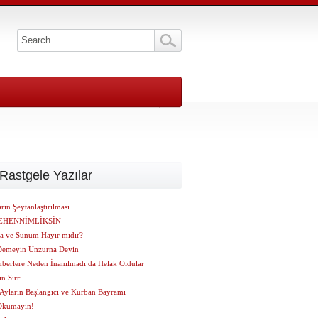
Rastgele Yazılar
rın Şeytanlaştırılması
EHENNİMLİKSİN
a ve Sunum Hayır mıdır?
Demeyin Unzurna Deyin
berlere Neden İnanılmadı da Helak Oldular
n Sırrı
Ayların Başlangıcı ve Kurban Bayramı
Okumayın!