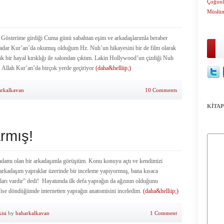
Çoğunl
Müslüm
Gösterime girdiği Cuma günü sabahtan eşim ve arkadaşlarımla beraber
 kadar Kur’an’da okumuş olduğum Hz. Nuh’un hikayesini bir de film olarak
ir hayal kırıklığı ile salondan çıktım. Lakin Hollywood’un çizdiği Nuh
 Allah Kur’an’da birçok yerde geçiriyor
(daha&helliip;)
arkalkavan
10 Comments
KİTAP
rmış!
adamı olan bir arkadaşımla görüştüm. Konu konuyu açtı ve kendimizi
arkadaşım yapraklar üzerinde bir inceleme yapıyormuş, bana kısaca
zları vardır” dedi! Hayatımda ilk defa yaprağın da ağzının olduğunu
fise döndüğümde internetten yaprağın anatomisini inceledim.
(daha&helliip;)
kisi
by
baharkalkavan
1 Comment