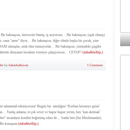
 bakmışsın, üniversite bitmiş, iş arıyorsun… Bir bakmışsın, (aşık olmuş)
r, sana “anne” diyor… Bir bakmışsın, diğer elinde başka bir çocuk, yine
AM olmuşlar, artık elini tutmuyorlar… Bir bakmışsın, yüzündeki çizgiler
, ahirette dünyanın hesabını vermeye çalışıyorsun… CEVAP?
(daha&helliip;)
ler
by
baharkalkavan
1 Comment
lerine tahammül edemiyorum! Bugün bir tanıdığım “Kurban kesmeye genel
alan… Yanlış anlama, et çok sever ve hapur hupur yerim, ben ‘kan akıtmak’
eden” insanların kendini beğenmiş edası ile… Sanki ben (biz Müslümanlar)
… Bu konuşma
(daha&helliip;)