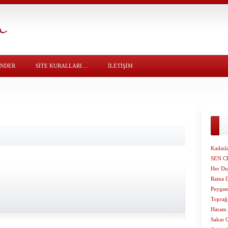
ÖNDER
SITE KURALLARI…
İLETİŞİM
Kadınla
SEN C
Her Du
Raina 
Peygam
Toprağı
Haram 
Sakın 