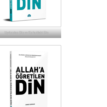
Uydurulan Din ve Kur'an'daki Din