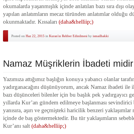
okumalarda yaşanmışlık içinde anlatılan bazı sıra dışı olay
yapılan anlatımların mecaz türünden anlatımlar olduğu dü
okunmaktadır. Kıssaları
(daha&helliip;)
Posted on
Haz 22, 2015
in
Kuran'ın Rehber Edinilmesi
by
ismailhakki
Namaz Müşriklerin İbadeti midir
Yazımıza attığımız başlığın konuya yabancı olanlar tarafı
yadırganacağını düşünüyorum, ancak Namaz ibadeti ile ilg
bazı düşünceleri bilenler için bu başlık pek yadırgayıcı 
yıllarda Kur’an gündem edilmeye başlanması sevindirici
yanısıra, aşırı ve geçmişteki haricilik benzeri yaklaşımla
içinde de baş göstermektedir. Bu tür yaklaşımların sebebl
Kur’anı salt
(daha&helliip;)