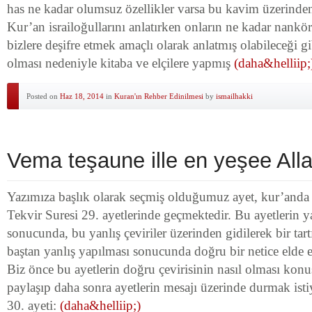
has ne kadar olumsuz özellikler varsa bu kavim üzerinden 
Kur’an israiloğullarını anlatırken onların ne kadar nankö
bizlere deşifre etmek amaçlı olarak anlatmış olabileceği gi
olması nedeniyle kitaba ve elçilere yapmış
(daha&helliip;
Posted on
Haz 18, 2014
in
Kuran'ın Rehber Edinilmesi
by
ismailhakki
Vema teşaune ille en yeşee All
Yazımıza başlık olarak seçmiş olduğumuz ayet, kur’anda 
Tekvir Suresi 29. ayetlerinde geçmektedir. Bu ayetlerin y
sonucunda, bu yanlış çeviriler üzerinden gidilerek bir tart
baştan yanlış yapılması sonucunda doğru bir netice elde e
Biz önce bu ayetlerin doğru çevirisinin nasıl olması ko
paylaşıp daha sonra ayetlerin mesajı üzerinde durmak ist
30. ayeti:
(daha&helliip;)