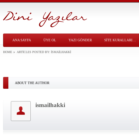
ANA SAYFA
ÜYE OL
YAZI GÖNDER
SITE KURALLARI…
HOME
ARTICLES POSTED BY:
ISMAILHAKKI
ABOUT THE AUTHOR
ismailhakki