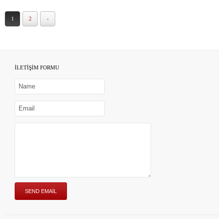
1
2
›
İLETİŞİM FORMU