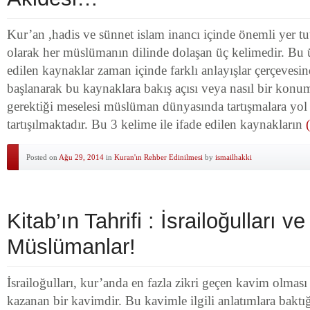
Kur’an ,hadis ve sünnet islam inancı içinde önemli yer tu
olarak her müslümanın dilinde dolaşan üç kelimedir. Bu ü
edilen kaynaklar zaman içinde farklı anlayışlar çerçevesi
başlanarak bu kaynaklara bakış açısı veya nasıl bir konu
gerektiği meselesi müslüman dünyasında tartışmalara yol
tartışılmaktadır. Bu 3 kelime ile ifade edilen kaynakların
Posted on
Ağu 29, 2014
in
Kuran'ın Rehber Edinilmesi
by
ismailhakki
Kitab’ın Tahrifi : İsrailoğulları ve
Müslümanlar!
İsrailoğulları, kur’anda en fazla zikri geçen kavim olması i
kazanan bir kavimdir. Bu kavimle ilgili anlatımlara baktı