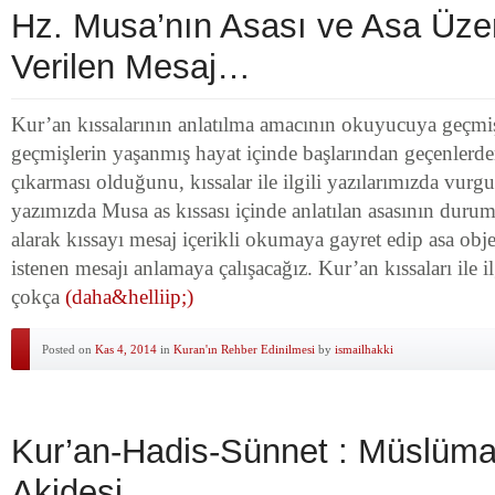
Hz. Musa’nın Asası ve Asa Üze
Verilen Mesaj…
Kur’an kıssalarının anlatılma amacının okuyucuya geçmişl
geçmişlerin yaşanmış hayat içinde başlarından geçenlerden
çıkarması olduğunu, kıssalar ile ilgili yazılarımızda vurg
yazımızda Musa as kıssası içinde anlatılan asasının durumu i
alarak kıssayı mesaj içerikli okumaya gayret edip asa obj
istenen mesajı anlamaya çalışacağız. Kur’an kıssaları ile i
çokça
(daha&helliip;)
Posted on
Kas 4, 2014
in
Kuran'ın Rehber Edinilmesi
by
ismailhakki
Kur’an-Hadis-Sünnet : Müslüman
Akidesi…