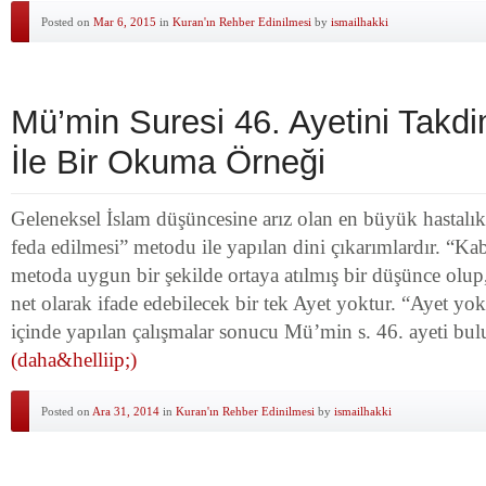
Posted on
Mar 6, 2015
in
Kuran'ın Rehber Edinilmesi
by
ismailhakki
Mü’min Suresi 46. Ayetini Takdi
İle Bir Okuma Örneği
Geleneksel İslam düşüncesine arız olan en büyük hastalık 
feda edilmesi” metodu ile yapılan dini çıkarımlardır. “Ka
metoda uygun bir şekilde ortaya atılmış bir düşünce ol
net olarak ifade edebilecek bir tek Ayet yoktur. “Ayet yo
içinde yapılan çalışmalar sonucu Mü’min s. 46. ayeti bu
(daha&helliip;)
Posted on
Ara 31, 2014
in
Kuran'ın Rehber Edinilmesi
by
ismailhakki