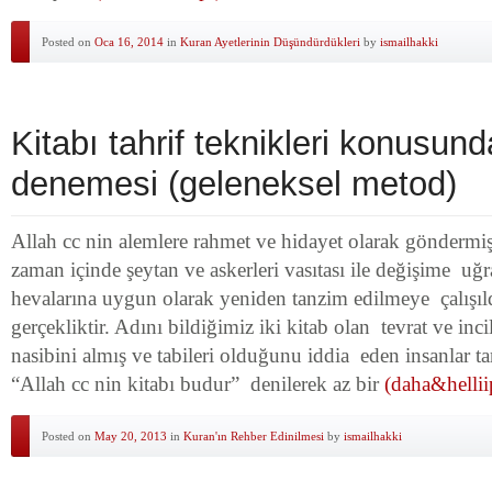
Posted on
Oca 16, 2014
in
Kuran Ayetlerinin Düşündürdükleri
by
ismailhakki
Kitabı tahrif teknikleri konusunda
denemesi (geleneksel metod)
Allah cc nin alemlere rahmet ve hidayet olarak göndermi
zaman içinde şeytan ve askerleri vasıtası ile değişime uğra
hevalarına uygun olarak yeniden tanzim edilmeye çalışıld
gerçekliktir. Adını bildiğimiz iki kitab olan tevrat ve i
nasibini almış ve tabileri olduğunu iddia eden insanlar ta
“Allah cc nin kitabı budur” denilerek az bir
(daha&hellii
Posted on
May 20, 2013
in
Kuran'ın Rehber Edinilmesi
by
ismailhakki