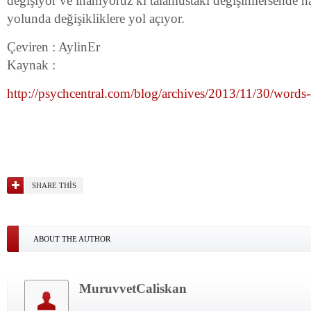
değişiyor ve inanıyoruz ki talamustaki değişimlersende hak
yolunda değişikliklere yol açıyor.
Çeviren : AylinEr
Kaynak :
http://psychcentral.com/blog/archives/2013/11/30/words
SHARE THIS
ABOUT THE AUTHOR
MuruvvetCaliskan