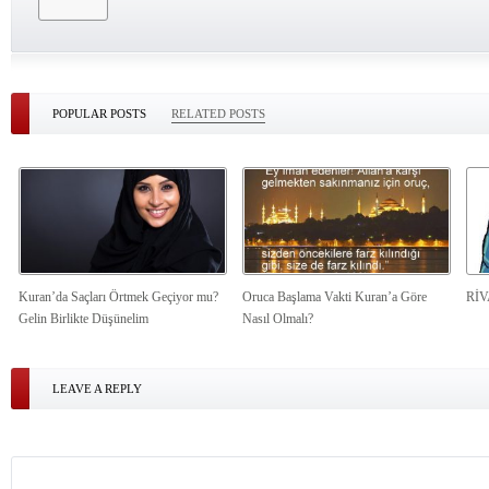
POPULAR POSTS
RELATED POSTS
Kuran’da Saçları Örtmek Geçiyor mu?
Oruca Başlama Vakti Kuran’a Göre
Rİ
Gelin Birlikte Düşünelim
Nasıl Olmalı?
LEAVE A REPLY