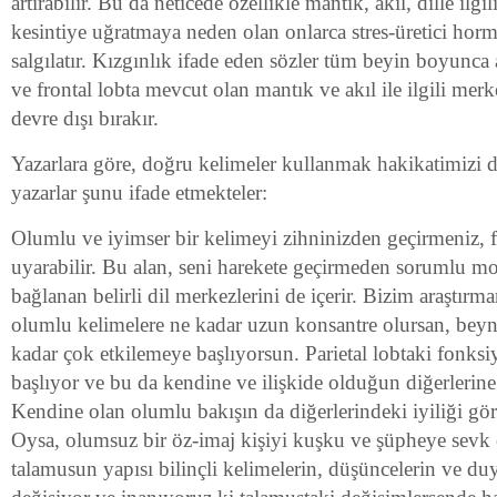
artırabilir. Bu da neticede özellikle mantık, akıl, dille ilg
kesintiye uğratmaya neden olan onlarca stres-üretici hor
salgılatır. Kızgınlık ifade eden sözler tüm beyin boyunca a
ve frontal lobta mevcut olan mantık ve akıl ile ilgili merk
devre dışı bırakır.
Yazarlara göre, doğru kelimeler kullanmak hakikatimizi değ
yazarlar şunu ifade etmekteler:
Olumlu ve iyimser bir kelimeyi zihninizden geçirmeniz, fr
uyarabilir. Bu alan, seni harekete geçirmeden sorumlu mo
bağlanan belirli dil merkezlerini de içerir. Bizim araştırm
olumlu kelimelere ne kadar uzun konsantre olursan, beyni
kadar çok etkilemeye başlıyorsun. Parietal lobtaki fonks
başlıyor ve bu da kendine ve ilişkide olduğun diğerlerine 
Kendine olan olumlu bakışın da diğerlerindeki iyiliği g
Oysa, olumsuz bir öz-imaj kişiyi kuşku ve şüpheye sevk
talamusun yapısı bilinçli kelimelerin, düşüncelerin ve d