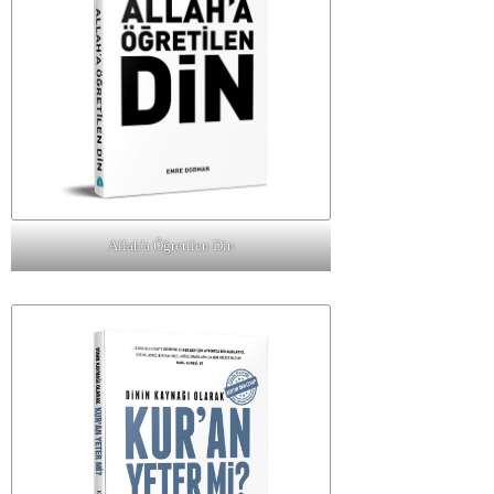
Allah'a Öğretilen Din