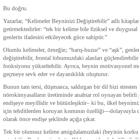
Bu doğru.
Yazarlar, “Kelimeler Beyninizi Değiştirebilir” adlı kitapla
getirmektedirler: “tek bir kelime bile fiziksel ve duygusal 
genlerin ifadesini etkileyecek güce sahiptir.”
Olumlu kelimeler, örneğin; “barış-huzur” ve “aşk”, genleri
değiştirebilir, frontal lobumuzdaki alanları güçlendirebilir
fonksiyonu yükseltebilir. Ayrıca, beynin motivasyonel me
geçmeye sevk eder ve dayanıklılık oluşturur.
Bunun tam tersi, düşmanca, saldırgan bir dil bizi streste
nörokimyasalların üretiminde anahtar rol oynayan belirli g
endişeye meyillidir ve bütünleşiktir– ki bu, ilkel beynimi
için tehditlerden koruyan kısmının özelliği—dolayısıyla
olarak önce endişe şeklinde açığa çıkar.
Tek bir olumsuz kelime amigdalamızdaki (beyinin korku 