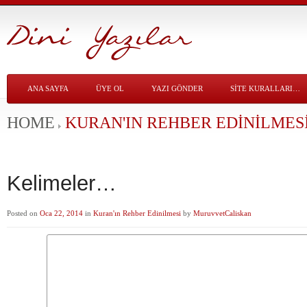
ANA SAYFA
ÜYE OL
YAZI GÖNDER
SITE KURALLARI…
HOME
KURAN'IN REHBER EDINILMES
Kelimeler…
Posted on
Oca 22, 2014
in
Kuran'ın Rehber Edinilmesi
by
MuruvvetCaliskan