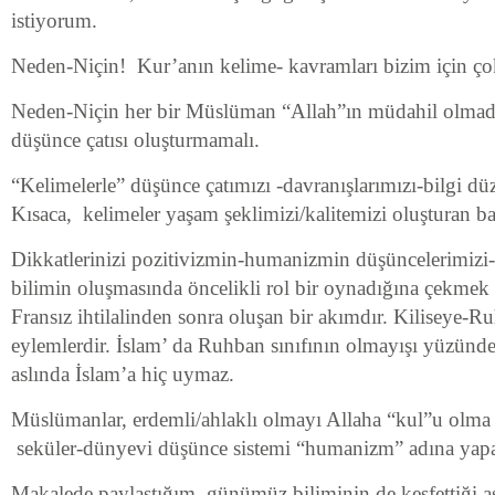
istiyorum.
Neden-Niçin! Kur’anın kelime- kavramları bizim için ço
Neden-Niçin her bir Müslüman “Allah”ın müdahil olmadı
düşünce çatısı oluşturmamalı.
“Kelimelerle” düşünce çatımızı -davranışlarımızı-bilgi düz
Kısaca, kelimeler yaşam şeklimizi/kalitemizi oluşturan baş
Dikkatlerinizi pozitivizmin-humanizmin düşüncelerimizi-
bilimin oluşmasında öncelikli rol bir oynadığına çekmek 
Fransız ihtilalinden sonra oluşan bir akımdır. Kiliseye-Ru
eylemlerdir. İslam’ da Ruhban sınıfının olmayışı yüzün
aslında İslam’a hiç uymaz.
Müslümanlar, erdemli/ahlaklı olmayı Allaha “kul”u olma 
seküler-dünyevi düşünce sistemi “humanizm” adına yapa
Makalede paylaştığım, günümüz biliminin de keşfettiği a