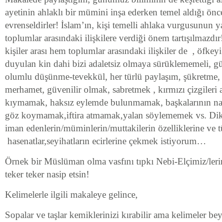
ayetinin ahlaklı bir mümini inşa ederken temel aldığı önce
evrenseldirler! İslam’ın, kişi temelli ahlaka vurgusunun y
toplumlar arasındaki ilişkilere verdiği önem tartışılmazd
kişiler arası hem toplumlar arasındaki ilişkiler de , öfke
duyulan kin dahi bizi adaletsiz olmaya sürüklememeli, gü
olumlu düşünme-tevekkül, her türlü paylaşım, şükretme, t
merhamet, güvenilir olmak, sabretmek , kırmızı çizgileri
kıymamak, haksız eylemde bulunmamak, başkalarının na
göz koymamak,iftira atmamak,yalan söylememek vs. Dik
iman edenlerin/müminlerin/muttakilerin özelliklerine ve 
hasenatlar,seyihatların ecirlerine çekmek istiyorum…
Örnek bir Müslüman olma vasfını tıpkı Nebi-Elçimiz/leri
teker teker nasip etsin!
Kelimelerle ilgili makaleye gelince,
Sopalar ve taşlar kemiklerinizi kırabilir ama kelimeler beyn