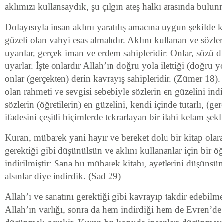
aklımızı kullansaydık, şu çılgın ateş halkı arasında bul
Dolayısıyla insan aklını yaratılış amacına uygun şekilde 
güzeli olan vahyi esas almalıdır. Aklını kullanan ve sözle
uyanlar, gerçek iman ve erdem sahipleridir: Onlar, sözü d
uyarlar. İşte onlardır Allah’ın doğru yola ilettiği (doğru y
onlar (gerçekten) derin kavrayış sahipleridir. (Zümer 18)
olan rahmeti ve sevgisi sebebiyle sözlerin en güzelini ind
sözlerin (öğretilerin) en güzelini, kendi içinde tutarlı, (ge
ifadesini çeşitli biçimlerde tekrarlayan bir ilahi kelam şek
Kuran, mübarek yani hayır ve bereket dolu bir kitap olara
gerektiği gibi düşünülsün ve aklını kullananlar için bir ö
indirilmiştir: Sana bu mübarek kitabı, ayetlerini düşünsün
alsınlar diye indirdik. (Sad 29)
Allah’ı ve sanatını gerektiği gibi kavrayıp takdir edebilme
Allah’ın varlığı, sonra da hem indirdiği hem de Evren’de y