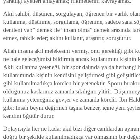
yarattığı ayetleri anlayamaz; hikmetlerini kavrayamaz.
Akıl sahibi, düşünen, sorgulayan, öğrenen bir varlık olan
kullanma, düşünme, sorgulama, öğrenme, sadece sana sö
denileni yap” demek ile “insan olma” demek arasında fark
etmez, tahkik eder; aklını kullanır, araştırır, soruşturur.
Allah insana akıl melekesini vermiş, onu gerektiği gibi
ne hale geleceğimizi bildirmiş ancak kullanımını kişinin k
Aklı kullanma yeteneği, bir spor dalında ya da herhangi 
kullanımında kişinin kendisini geliştirmesi gibi geliştirile
gibi kullanılmadıkça körelen bir yetenektir. Sporu bırakır
olduğunuz kaslarınız zamanla sıkılığını yitirir. Düşünmeyi
kullanma yeteneğiniz gevşer ve zamanla körelir. İbn Hald
gibi: İnsan beyni değirmen taşına benzer, içine yeni şeyl
kendini öğütür durur.
Dolayısıyla her ne kadar akıl bizi diğer canlılardan ayıran
doğru bir şekilde kullanılmadıkça var olmasının bir değer