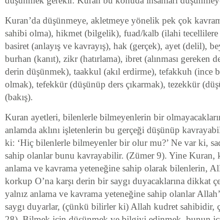
düşünmek gerekir. Kuran bu konuda insanları düşünmeye
Kuran’da düşünmeye, akletmeye yönelik pek çok kavram v
sahibi olma), hikmet (bilgelik), fuad/kalb (ilahi tecelliler
basiret (anlayış ve kavrayış), hak (gerçek), ayet (delil), be
burhan (kanıt), zikr (hatırlama), ibret (alınması gereken d
derin düşünmek), taakkul (akıl erdirme), tefakkuh (ince b
olmak), tefekkür (düşünüp ders çıkarmak), tezekkür (dü
(bakış).
Kuran ayetleri, bilenlerle bilmeyenlerin bir olmayacaklar
anlamda aklını işletenlerin bu gerçeği düşünüp kavrayabile
ki: ‘Hiç bilenlerle bilmeyenler bir olur mu?’ Ne var ki, s
sahip olanlar bunu kavrayabilir. (Zümer 9). Yine Kuran, 
anlama ve kavrama yeteneğine sahip olarak bilenlerin, Al
korkup O’na karşı derin bir saygı duyacaklarına dikkat çe
yalnız anlama ve kavrama yeteneğine sahip olanlar Allah’
saygı duyarlar, (çünkü bilirler ki) Allah kudret sahibidir, ç
28). Bilmek için düşünmek ve bilgiyi edinmek, bunun iç