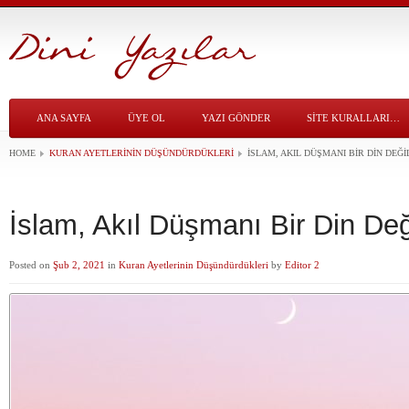
ANA SAYFA
ÜYE OL
YAZI GÖNDER
SITE KURALLARI…
HOME
KURAN AYETLERININ DÜŞÜNDÜRDÜKLERI
İSLAM, AKIL DÜŞMANI BIR DIN DEĞI
İslam, Akıl Düşmanı Bir Din Deği
Posted on
Şub 2, 2021
in
Kuran Ayetlerinin Düşündürdükleri
by
Editor 2