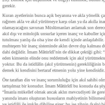
gerekir.
Kuran ayetlerinin bunca açık beyanına ve akla yönelik ça
rağmen akla ve akıl yürütmeye karşı olan ya da akılla ina
olamayacağını savunan Müslümanları anlamak son derece z
akıl dışı ve mitolojik unsurlar içeren inanç ve kabuller içi
tutulması yanlış da olsa yine de kendi içinde anlaşılabilir
muhteşem bir inanç sisteminde aklın devre dışı kalması d
dahi değildir. İmam Mâtürîdî’nin de dikkat çektiği gibi: 
eden kimsenin elinde onu reddetmek için akıl yürütmekte
yoktur. Bu da istidlâlin (akıl yürütmenin) gerekliliğinin bi
demek ki kendisini bertaraf etmenin yolu yine kendisidir.
Öte taraftan din ve inanç sorumluluğu için akıl sahibi olm
tartışılmaz bir konudur. İmam Mâtürîdî bu konuda da şöy
“İmanla mükellef olmak ancak aklın mevcudiyeti ile gere
yanında imanı oluşturan hususların mahiyetinin bilinmesi
ve istidlâli ile imkân dâhiline girer; bu ise zihnin (kalp)