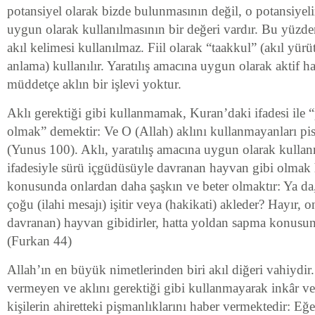
potansiyel olarak bizde bulunmasının değil, o potansiyel
uygun olarak kullanılmasının bir değeri vardır. Bu yüzd
akıl kelimesi kullanılmaz. Fiil olarak “taakkul” (akıl yür
anlama) kullanılır. Yaratılış amacına uygun olarak aktif ha
müddetçe aklın bir işlevi yoktur.
Aklı gerektiği gibi kullanmamak, Kuran’daki ifadesi ile
olmak” demektir: Ve O (Allah) aklını kullanmayanları p
(Yunus 100). Aklı, yaratılış amacına uygun olarak kull
ifadesiyle sürü içgüdüsüyle davranan hayvan gibi olmak
konusunda onlardan daha şaşkın ve beter olmaktır: Ya da,
çoğu (ilahi mesajı) işitir veya (hakikati) akleder? Hayır, 
davranan) hayvan gibidirler, hatta yoldan sapma konusund
(Furkan 44)
Allah’ın en büyük nimetlerinden biri akıl diğeri vahiydir
vermeyen ve aklını gerektiği gibi kullanmayarak inkâr ve
kişilerin ahiretteki pişmanlıklarını haber vermektedir: Eğ