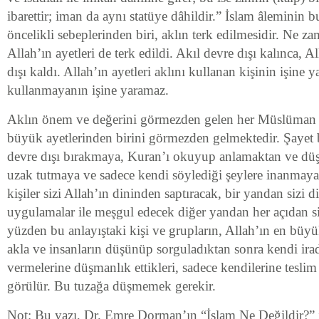
ibarettir; iman da aynı statüye dâhildir.” İslam âlemin
öncelikli sebeplerinden biri, aklın terk edilmesidir. Ne zam
Allah’ın ayetleri de terk edildi. Akıl devre dışı kalınca, A
dışı kaldı. Allah’ın ayetleri aklını kullanan kişinin işine y
kullanmayanın işine yaramaz.
Aklın önem ve değerini görmezden gelen her Müslüman e
büyük ayetlerinden birini görmezden gelmektedir. Şayet bir
devre dışı bırakmaya, Kuran’ı okuyup anlamaktan ve d
uzak tutmaya ve sadece kendi söylediği şeylere inanmaya ç
kişiler sizi Allah’ın dininden saptıracak, bir yandan sizi
uygulamalar ile meşgul edecek diğer yandan her açıdan s
yüzden bu anlayıştaki kişi ve grupların, Allah’ın en büyü
akla ve insanların düşünüp sorguladıktan sonra kendi irade
vermelerine düşmanlık ettikleri, sadece kendilerine teslim 
görülür. Bu tuzağa düşmemek gerekir.
Not: Bu yazı, Dr. Emre Dorman’ın “İslam Ne Değildir?” i