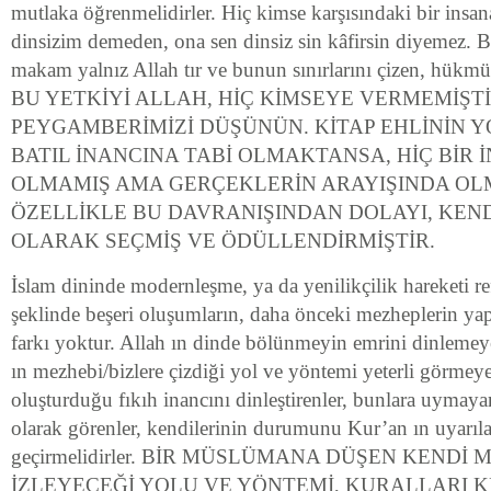
mutlaka öğrenmelidirler. Hiç kimse karşısındaki bir insan
dinsizim demeden, ona sen dinsiz sin kâfirsin diyemez. 
makam yalnız Allah tır ve bunun sınırlarını çizen, hükm
BU YETKİYİ ALLAH, HİÇ KİMSEYE VERMEMİŞTİ
PEYGAMBERİMİZİ DÜŞÜNÜN. KİTAP EHLİNİN 
BATIL İNANCINA TABİ OLMAKTANSA, HİÇ BİR 
OLMAMIŞ AMA GERÇEKLERİN ARAYIŞINDA OL
ÖZELLİKLE BU DAVRANIŞINDAN DOLAYI, KENDİ
OLARAK SEÇMİŞ VE ÖDÜLLENDİRMİŞTİR.
İslam dininde modernleşme, ya da yenilikçilik hareketi r
şeklinde beşeri oluşumların, daha önceki mezheplerin yapt
farkı yoktur. Allah ın dinde bölünmeyin emrini dinlemeye
ın mezhebi/bizlere çizdiği yol ve yöntemi yeterli görmeye
oluşturduğu fıkıh inancını dinleştirenler, bunlara uymayan
olarak görenler, kendilerinin durumunu Kur’an ın uyarıla
geçirmelidirler. BİR MÜSLÜMANA DÜŞEN KENDİ 
İZLEYECEĞİ YOLU VE YÖNTEMİ, KURALLARI K