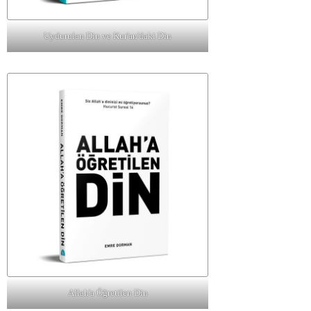
Uydurulan Din ve Kur'an'daki Din
Allah'a Öğretilen Din