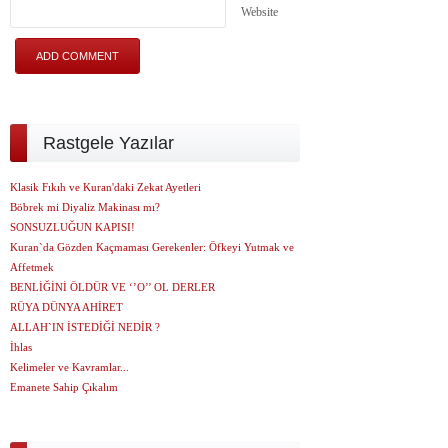
Website
Rastgele Yazılar
Klasik Fıkıh ve Kuran'daki Zekat Ayetleri
Böbrek mi Diyaliz Makinası mı?
SONSUZLUĞUN KAPISI!
Kuran`da Gözden Kaçmaması Gerekenler: Öfkeyi Yutmak ve
Affetmek
BENLİĞİNİ ÖLDÜR VE ‘’O’’ OL DERLER
RÜYA DÜNYA AHİRET
ALLAH`IN İSTEDİĞİ NEDİR ?
İhlas
Kelimeler ve Kavramlar...
Emanete Sahip Çıkalım