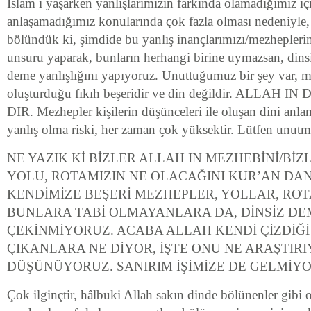
İslam ı yaşarken yanlışlarımızın farkında olamadığımız içi
anlaşamadığımız konularında çok fazla olması nedeniyle,
bölündük ki, şimdide bu yanlış inançlarımızı/mezheplerim
unsuru yaparak, bunların herhangi birine uymazsan, dinsi
deme yanlışlığını yapıyoruz. Unuttuğumuz bir şey var, 
oluşturduğu fıkıh beşeridir ve din değildir. ALLAH
DIR. Mezhepler kişilerin düşünceleri ile oluşan dini anla
yanlış olma riski, her zaman çok yüksektir. Lütfen unut
NE YAZIK Kİ BİZLER ALLAH IN MEZHEBİNİ/BİZ
YOLU, ROTAMIZIN NE OLACAĞINI KUR’AN DA
KENDİMİZE BEŞERİ MEZHEPLER, YOLLAR, ROT
BUNLARA TABİ OLMAYANLARA DA, DİNSİZ D
ÇEKİNMİYORUZ. ACABA ALLAH KENDİ ÇİZDİĞİ
ÇIKANLARA NE DİYOR, İŞTE ONU NE ARAŞTIR
DÜŞÜNÜYORUZ. SANIRIM İŞİMİZE DE GELMİYO
Çok ilginçtir, hâlbuki Allah sakın dinde bölünenler gibi 