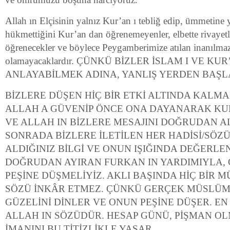
Allah ın Elçisinin yalnız Kur’an ı tebliğ edip, ümmetine 
hükmettiğini Kur’an dan öğrenemeyenler, elbette rivayetle
öğrenecekler ve böylece Peygamberimize atılan inanılmaz i
olamayacaklardır. ÇÜNKÜ BİZLER İSLAM I VE KU
ANLAYABİLMEK ADINA, YANLIŞ YERDEN BAŞL
BİZLERE DÜŞEN HİÇ BİR ETKİ ALTINDA KALMA
ALLAH A GÜVENİP ÖNCE ONA DAYANARAK KU
VE ALLAH IN BİZLERE MESAJINI DOĞRUDAN A
SONRADA BİZLERE İLETİLEN HER HADİSİ/SÖZ
ALDIĞINIZ BİLGİ VE ONUN IŞIĞINDA DEĞERLE
DOĞRUDAN AYIRAN FURKAN IN YARDIMIYLA,
PEŞİNE DÜŞMELİYİZ. AKLI BAŞINDA HİÇ BİR
SÖZÜ İNKÂR ETMEZ. ÇÜNKÜ GERÇEK MÜSLÜM
GÜZELİNİ DİNLER VE ONUN PEŞİNE DÜŞER. E
ALLAH IN SÖZÜDÜR. HESAP GÜNÜ, PİŞMAN O
İMANINI BU TİTİZLİKLE YAŞAR.