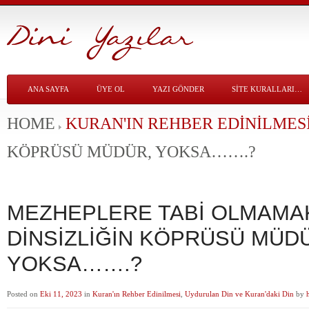
ANA SAYFA
ÜYE OL
YAZI GÖNDER
SITE KURALLARI…
HOME
KURAN'IN REHBER EDINILMES
KÖPRÜSÜ MÜDÜR, YOKSA…….?
MEZHEPLERE TABİ OLMAMA
DİNSİZLİĞİN KÖPRÜSÜ MÜD
YOKSA…….?
Posted on
Eki 11, 2023
in
Kuran'ın Rehber Edinilmesi
,
Uydurulan Din ve Kuran'daki Din
by