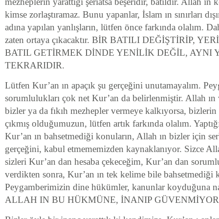
mezheplerin yarattığı şeriatsa beşeridir, batıldır. Allah ın k
kimse zorlaştıramaz. Bunu yapanlar, İslam ın sınırları dış
adına yapılan yanlışların, lütfen önce farkında olalım. Dah
zaten ortaya çıkacaktır. BİR BATILI DEĞİŞTİRİP, Y
BATIL GETİRMEK DİNDE YENİLİK DEĞİL, AYNI 
TEKRARIDIR.
Lütfen Kur’an ın apaçık şu gerçeğini unutamayalım. Pey
sorumlulukları çok net Kur’an da belirlenmiştir. Allah ın 
bizler ya da fıkıh mezhepler vermeye kalkıyorsa, bizlerin İ
çıkmış olduğumuzun, lütfen artık farkında olalım. Yaptığ
Kur’an ın bahsetmediği konuların, Allah ın bizler için ser
gerçeğini, kabul etmememizden kaynaklanıyor. Sizce All
sizleri Kur’an dan hesaba çekeceğim, Kur’an dan soru
verdikten sonra, Kur’an ın tek kelime bile bahsetmediği 
Peygamberimizin dine hükümler, kanunlar koyduğuna n
ALLAH IN BU HÜKMÜNE, İNANIP GÜVENMİYO