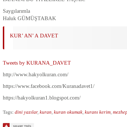
Saygılarımla
Haluk GÜMÜŞTABAK
KUR’ AN’ A DAVET
Tweets by KURANA_DAVET
http://www.hakyolkuran.com/
https://www.facebook.com/Kuranadavet1/
https://hakyolkuran1.blogspot.com/
Tags:
dini yazılar
,
kuran
,
kuran okumak
,
kuranı kerim
,
mezheps
SHARE THIS