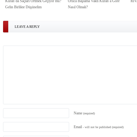
Kuran’da Saçları Örtmek Geçiyor mu?
Oruca Başlama Vakti Kuran’a Göre
Rİ
Gelin Birlikte Düşünelim
Nasıl Olmalı?
LEAVE A REPLY
Name
(required)
Email
- will not be published
(required)