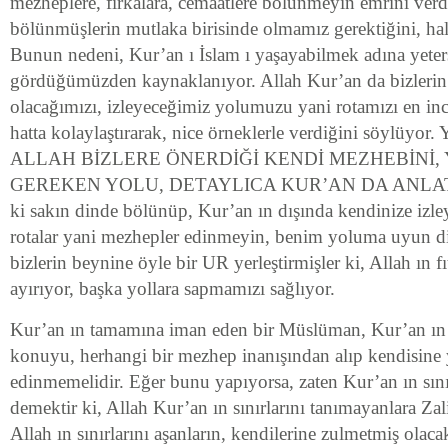
mezheplere, fırkalara, cemaatlere bölünmeyin emrini verd
bölünmüşlerin mutlaka birisinde olmamız gerektiğini, hal
Bunun nedeni, Kur’an ı İslam ı yaşayabilmek adına yeters
gördüğümüzden kaynaklanıyor. Allah Kur’an da bizlerin n
olacağımızı, izleyeceğimiz yolumuzu yani rotamızı en inc
hatta kolaylaştırarak, nice örneklerle verdiğini söylüyor. 
ALLAH BİZLERE ÖNERDİĞİ KENDİ MEZHEBİNİ, 
GEREKEN YOLU, DETAYLICA KUR’AN DA ANLATIY
ki sakın dinde bölünüp, Kur’an ın dışında kendinize izley
rotalar yani mezhepler edinmeyin, benim yoluma uyun d
bizlerin beynine öyle bir UR yerleştirmişler ki, Allah ın fı
ayırıyor, başka yollara sapmamızı sağlıyor.
Kur’an ın tamamına iman eden bir Müslüman, Kur’an ın
konuyu, herhangi bir mezhep inanışından alıp kendisine
edinmemelidir. Eğer bunu yapıyorsa, zaten Kur’an ın sını
demektir ki, Allah Kur’an ın sınırlarını tanımayanlara Zali
Allah ın sınırlarını aşanların, kendilerine zulmetmiş olac