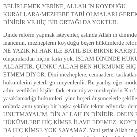
BELİRLEMEK YERİNE, ALLAH IN KOYDUĞU
KURALLARA/MEZHEBE TABİ OLMALARI GEREKİ
DİNİDİR VE HİÇ BİR ORTAĞI DA YOKTUR.
Dinde reform yapmak isteyenler, aslında Allah ın dininde 
inancının, mezheplerin koyduğu beşeri hükümlerde refor
NE YAZIK Kİ HAK İLE BATIL BİR BİRİNE KARIŞTI. B
oluşumlardan hiçbir farkı yok. İSLAM DİNİNDE 
ALLAHTIR. ÇÜNKÜ ALLAH BEN HÜKMÜME HİÇ
ETMEM DİYOR. Dini mezheplere, cemaatlere, tarikatlara 
hükümlerini yeterli görmeyenlerdir. Bu yanlışı eğer moder
adını verdikleri kişiler fark etmemiş ve mezheplerin Kur’
yasaklamadığı hükümleri, yine beşeri düşüncelerle şekille
onlarda aynı yanlışı bir başka şekilde tekrar ediyorlar 
UNUTMAYALIM, DİN ALLAH IN DİNİDİR. ONU
HÜKÜMLERE HİÇ KİMSE İLAVE EDEMEZ, KOY
DA HİÇ KİMSE YOK SAYAMAZ. Yani şeriat Allah ın şe