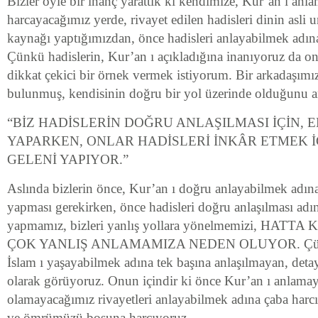
Bizler öyle bir inanç yarattık ki kendimize, Kur’an ı anl
harcayacağımız yerde, rivayet edilen hadisleri dinin asli 
kaynağı yaptığımızdan, önce hadisleri anlayabilmek adın
Çünkü hadislerin, Kur’an ı açıkladığına inanıyoruz da o
dikkat çekici bir örnek vermek istiyorum. Bir arkadaşımı
bulunmuş, kendisinin doğru bir yol üzerinde olduğunu a
“BİZ HADİSLERİN DOĞRU ANLAŞILMASI İÇİN, 
YAPARKEN, ONLAR HADİSLERİ İNKÂR ETMEK İ
GELENİ YAPIYOR.”
Aslında bizlerin önce, Kur’an ı doğru anlayabilmek adın
yapması gerekirken, önce hadisleri doğru anlaşılması adı
yapmamız, bizleri yanlış yollara yönelmemizi, HAT
ÇOK YANLIŞ ANLAMAMIZA NEDEN OLUYOR. Çünkü 
İslam ı yaşayabilmek adına tek başına anlaşılmayan, det
olarak görüyoruz. Onun içindir ki önce Kur’an ı anlamay
olamayacağımız rivayetleri anlayabilmek adına çaba harcı
ve ömrümüzü boşuna harcıyoruz.