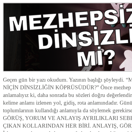
Geçen gün bir yazı okudum. Yazının başlığı şöyleydi
NİÇİN DİNSİZLİĞİN KÖPRÜSÜDÜR?” Önce mezhep n
anlamalıyız ki, daha sonrada bu sözleri doğru değerlendi
kelime anlamı izlenen yol, gidiş, rota anlamındadır. Gü
toplumlarının kullandığı anlamıyla da söylemek gerekir
GÖRÜŞ, YORUM VE ANLAYIŞ AYRILIKLARI SEB
ÇIKAN KOLLARINDAN HER BİRİ. ANLAYIŞ, GÖRÜŞ