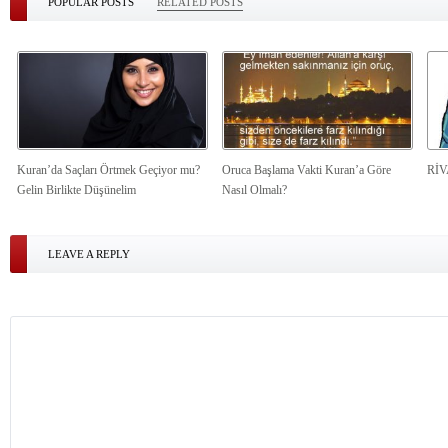
POPULAR POSTS
RELATED POSTS
Kuran’da Saçları Örtmek Geçiyor mu?
Oruca Başlama Vakti Kuran’a Göre
Rİ
Gelin Birlikte Düşünelim
Nasıl Olmalı?
LEAVE A REPLY