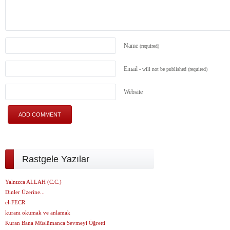
Name
(required)
Email
- will not be published
(required)
Website
Rastgele Yazılar
Yalnızca ALLAH (C.C.)
Dinler Üzerine...
el-FECR
kuranı okumak ve anlamak
Kuran Bana Müslümanca Sevmeyi Öğretti