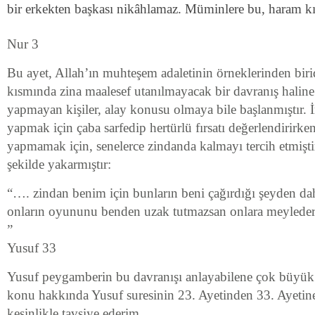
bir erkekten başkası nikâhlamaz. Müminlere bu, haram kıl
Nur 3
Bu ayet, Allah’ın muhteşem adaletinin örneklerinden bir
kısmında zina maalesef utanılmayacak bir davranış haline 
yapmayan kişiler, alay konusu olmaya bile başlanmıştır. İ
yapmak için çaba sarfedip hertürlü fırsatı değerlendirirke
yapmamak için, senelerce zindanda kalmayı tercih etmiştir
şekilde yakarmıştır:
“…. zindan benim için bunların beni çağırdığı şeyden dah
onların oyununu benden uzak tutmazsan onlara meyleder 
”
Yusuf 33
Yusuf peygamberin bu davranışı anlayabilene çok büyük 
konu hakkında Yusuf suresinin 23. Ayetinden 33. Ayetin
kesinlikle tavsiye ederim.