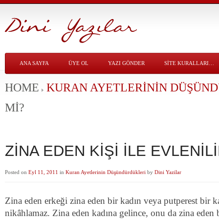
ANA SAYFA
ÜYE OL
YAZI GÖNDER
SITE KURALLARI…
HOME
KURAN AYETLERININ DÜŞÜN
Mİ?
ZİNA EDEN KİŞİ İLE EVLENİLİ
Posted on
Eyl 11, 2011
in
Kuran Ayetlerinin Düşündürdükleri
by
Dini Yazilar
Zina eden erkeği zina eden bir kadın veya putperest bir 
nikâhlamaz. Zina eden kadına gelince, onu da zina eden b