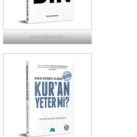
Allah'a Öğretilen Din