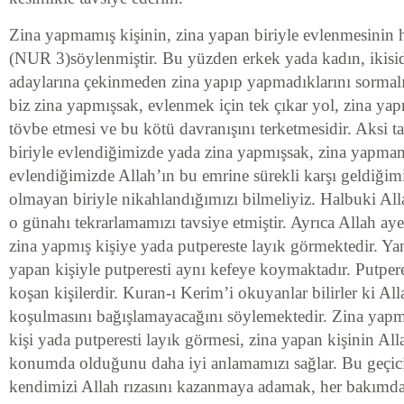
Zina yapmamış kişinin, zina yapan biriyle evlenmesinin 
(NUR 3)söylenmiştir. Bu yüzden erkek yada kadın, ikisi
adaylarına çekinmeden zina yapıp yapmadıklarını sormalı
biz zina yapmışsak, evlenmek için tek çıkar yol, zina yapm
tövbe etmesi ve bu kötü davranışını terketmesidir. Aksi t
biriyle evlendiğimizde yada zina yapmışsak, zina yapmam
evlendiğimizde Allah’ın bu emrine sürekli karşı geldiğimi
olmayan biriyle nikahlandığımızı bilmeliyiz. Halbuki All
o günahı tekrarlamamızı tavsiye etmiştir. Ayrıca Allah ayet
zina yapmış kişiye yada putpereste layık görmektedir. Ya
yapan kişiyle putperesti aynı kefeye koymaktadır. Putpere
koşan kişilerdir. Kuran-ı Kerim’i okuyanlar bilirler ki All
koşulmasını bağışlamayacağını söylemektedir. Zina yapmı
kişi yada putperesti layık görmesi, zina yapan kişinin Al
konumda olduğunu daha iyi anlamamızı sağlar. Bu geçic
kendimizi Allah rızasını kazanmaya adamak, her bakımdan