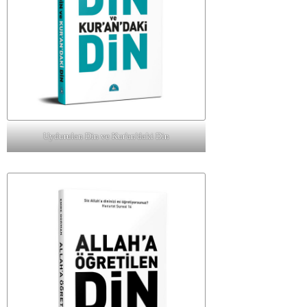
Uydurulan Din ve Kur'an'daki Din