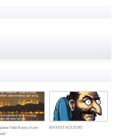
şlama Vakti Kuran’a Göre
RİVAYET KÜLTÜRÜ
malı?