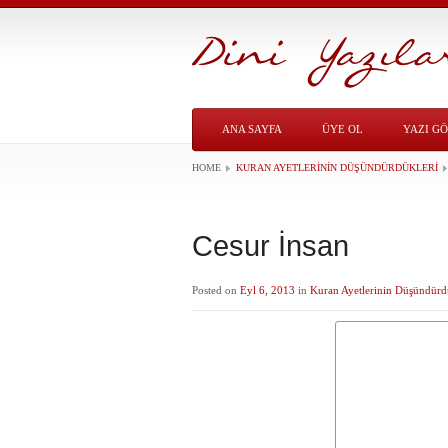
ANA SAYFA
ÜYE OL
YAZI G
HOME
KURAN AYETLERININ DÜŞÜNDÜRDÜKLERI
Cesur İnsan
Posted on
Eyl 6, 2013
in
Kuran Ayetlerinin Düşündürd