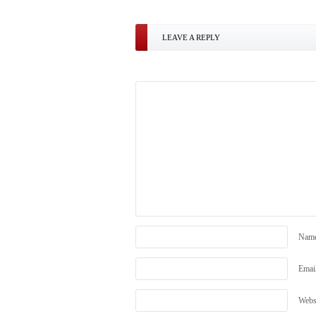
LEAVE A REPLY
Nam
Emai
Webs