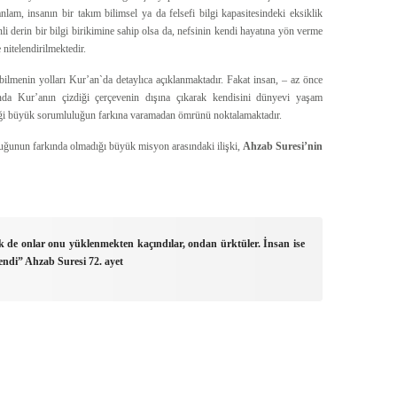
nlam, insanın bir takım bilimsel ya da felsefi bilgi kapasitesindeki eksiklik
nli derin bir bilgi birikimine sahip olsa da, nefsinin kendi hayatına yön verme
 nitelendirilmektedir.
bilmenin yolları Kur’an`da detaylıca açıklanmaktadır. Fakat insan, – az önce
ında Kur’anın çizdiği çerçevenin dışına çıkarak kendisini dünyevi yaşam
ği büyük sorumluluğun farkına varamadan ömrünü noktalamaktadır.
luğunun farkında olmadığı büyük misyon arasındaki ilişki,
Ahzab Suresi’nin
ttik de onlar onu yüklenmekten kaçındılar, ondan ürktüler. İnsan ise
lendi”
Ahzab Suresi 72. ayet