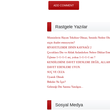
Rastgele Yazılar
Müminlerin Hayatı Tekdüze Olmaz; Seninki Neden Ol
niçin ibadet etmeyeyim?
RİVAYETLERDE DİNİN KAYNAĞI 2
Çocuklara Din ve Ahlak Anlatılırken Nelere Dikkat Etm
Üçleme 1+1+1=1 mi, yoksa 1=1+1+1 mi ?
KENDİLERİNE DAVET EDENLERE DEĞİL, ALLAH
DAVET EDENLERE UYUN.
SUÇ VE CEZA
Uyanık Olmak
Bitkiler Ne İçer?
Geleneği Din Sanma Yanılgısı...
Sosyal Medya