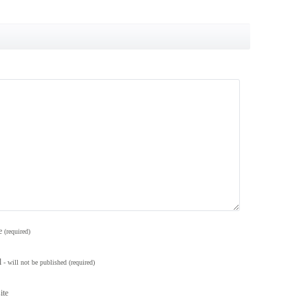
e
(required)
l
- will not be published
(required)
ite