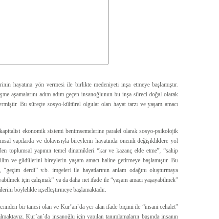
erinin hayatına yön vermesi ile birlikte medeniyeti inşa etmeye başlamıştır.
lişme aşamalarını adım adım geçen insanoğlunun bu inşa süreci doğal olarak
termiştir. Bu süreçte sosyo-kültürel olgular olan hayat tarzı ve yaşam amacı
apitalist ekonomik sistemi benimsemelerine paralel olarak sosyo-psikolojik
umsal yapılarda ve dolayısıyla bireylerin hayatında önemli değişikliklere yol
evrilen toplumsal yapının temel dinamikleri “kar ve kazanç elde etme”, “sahip
ğilim ve güdülerini bireylerin yaşam amacı haline getirmeye başlamıştır. Bu
”, “geçim derdi” v.b. imgeleri ile hayatlarının anlam odağını oluşturmaya
bilmek için çalışmak” ya da daha net ifade ile “yaşam amacı yaşayabilmek”
lerini böylelikle içselleştirmeye başlamaktadır.
lerinden bir tanesi olan ve Kur’an`da yer alan ifade biçimi ile “insani cehalet”
kalmaktayız. Kur’an`da insanoğlu için yapılan tanımlamaların başında insanın