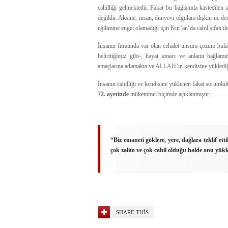
cahilliği gelmektedir. Fakat bu bağlamda kastedilen a
değildir. Aksine, insan, dünyevi olgulara ilişkin ne de
eğilimine engel olamadığı için Kur’an’da cahil sıfatı ile
İnsanın fıtratında var olan cehalet unsura çözüm bula
belirttiğimiz gibi-, hayat amacı ve anlamı bağlam
amaçlarına adamakta ve ALLAH’ın kendisine yükledi
İnsanın cahilliği ve kendisine yüklenen fakat sorumlu
72. ayetinde
mükemmel biçimde açıklanmıştır:
“Biz emaneti göklere, yere, dağlara teklif e
çok zalim ve çok cahil olduğu halde onu yük
SHARE THIS