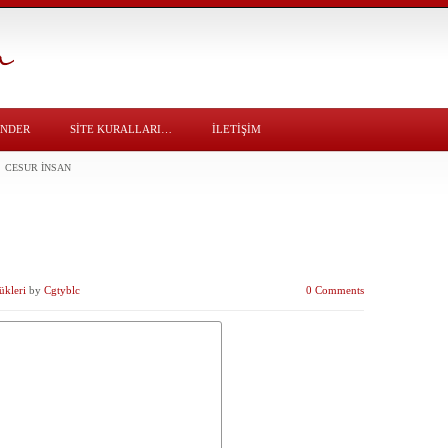
ÖNDER
SITE KURALLARI…
İLETİŞİM
CESUR İNSAN
ükleri
by
Cgtyblc
0 Comments