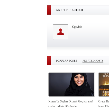
ABOUT THE AUTHOR
Cgtyblc
POPULAR POSTS
RELATED POSTS
Kuran’da Saçları Örtmek Geçiyor mu?
Oruca Ba
Gelin Birlikte Düşünelim
Nasıl Ol