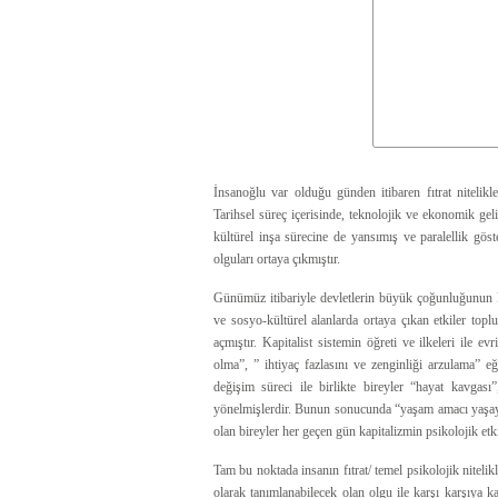
İnsanoğlu var olduğu günden itibaren fıtrat nitelikl
Tarihsel süreç içerisinde, teknolojik ve ekonomik ge
kültürel inşa sürecine de yansımış ve paralellik gös
olguları ortaya çıkmıştır.
Günümüz itibariyle devletlerin büyük çoğunluğunun k
ve sosyo-kültürel alanlarda ortaya çıkan etkiler topl
açmıştır. Kapitalist sistemin öğreti ve ilkeleri ile 
olma”, ” ihtiyaç fazlasını ve zenginliği arzulama” e
değişim süreci ile birlikte bireyler “hayat kavgası
yönelmişlerdir. Bunun sonucunda “yaşam amacı yaşaya
olan bireyler her geçen gün kapitalizmin psikolojik etki
Tam bu noktada insanın fıtrat/ temel psikolojik nitelik
olarak tanımlanabilecek olan olgu ile karşı karşıya 