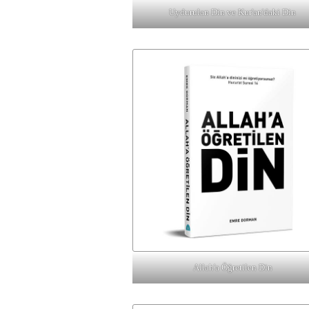
Uydurulan Din ve Kur'an'daki Din
Allah'a Öğretilen Din