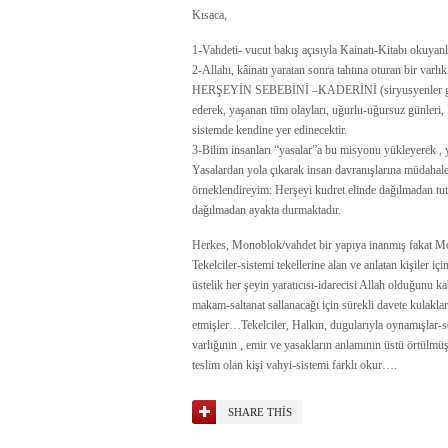
Kısaca,
1-Vahdeti- vucut bakış açısıyla Kainatı-Kitabı okuyanl
2-Allahı, kâinatı yaratan sonra tahtına oturan bir va
HERŞEYİN SEBEBİNİ –KADERİNİ (siryusyenler gibi) u
ederek, yaşanan tüm olayları, uğurlu-uğursuz günleri, K
sistemde kendine yer edinecektir.
3-Bilim insanları “yasalar”a bu misyonu yükleyerek , ya
Yasalardan yola çıkarak insan davranışlarına müdahal
örneklendireyim: Herşeyi kudret elinde dağılmadan tutan
dağılmadan ayakta durmaktadır.
Herkes, Monoblok/vahdet bir yapıya inanmış fakat Mo
Tekelciler-sistemi tekellerine alan ve anlatan kişiler 
üstelik her şeyin yaratıcısı-idarecisi Allah olduğunu k
makam-saltanat sallanacağı için sürekli davete kulakla
etmişler…Tekelciler, Halkın, dugularıyla oynamışlar
varlığının , emir ve yasakların anlamının üstü örtülm
teslim olan kişi vahyi-sistemi farklı okur….
SHARE THIS