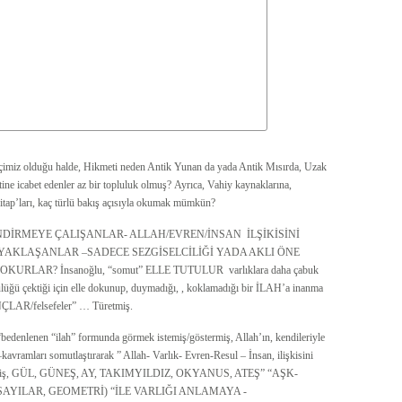
çimiz olduğu halde, Hikmeti neden Antik Yunan da yada Antik Mısırda, Uzak
ine icabet edenler az bir topluluk olmuş? Ayrıca, Vahiy kaynaklarına,
Kitap’ları, kaç türlü bakış açısıyla okumak mümkün?
LENDİRMEYE ÇALIŞANLAR- ALLAH/EVREN/İNSAN İLŞİKİSİNİ
 YAKLAŞANLAR –SADECE SEZGİSELCİLİĞİ YADA AKLI ÖNE
LAR? İnsanoğlu, “somut” ELLE TUTULUR varlıklara daha çabuk
ülüğü çektiği için elle dokunup, duymadığı, , koklamadığı bir İLAH’a inanma
NÇLAR/felsefeler” … Türetmiş.
r “bedenlenen “ilah” formunda görmek istemiş/göstermiş, Allah’ın, kendileriyle
avramları somutlaştırarak ” Allah- Varlık- Evren-Resul – İnsan, ilişkisini
 türetmiş, GÜL, GÜNEŞ, AY, TAKIMYILDIZ, OKYANUS, ATEŞ” “AŞK-
SAYILAR, GEOMETRİ) “İLE VARLIĞI ANLAMAYA -