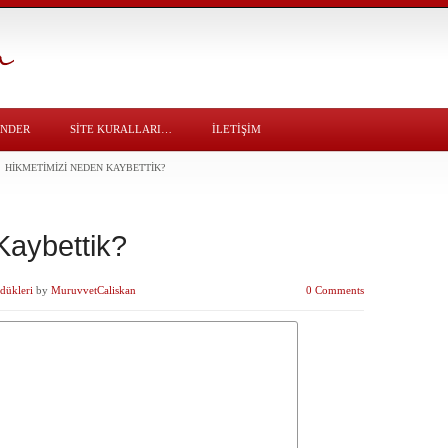
ÖNDER
SITE KURALLARI…
İLETİŞİM
HIKMETIMIZI NEDEN KAYBETTIK?
Kaybettik?
dükleri
by
MuruvvetCaliskan
0 Comments