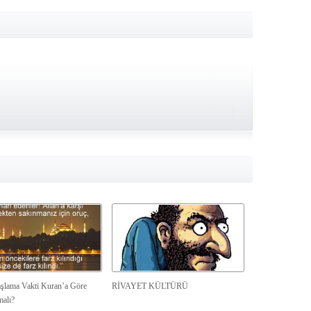
şlama Vakti Kuran’a Göre
RİVAYET KÜLTÜRÜ
malı?