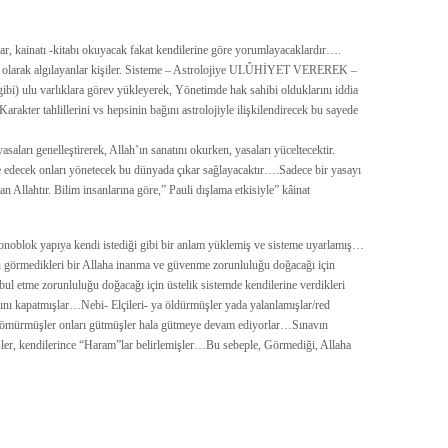
ar, kainatı -kitabı okuyacak fakat kendilerine göre yorumlayacaklardır….
rlık olarak algılayanlar kişiler. Sisteme – Astrolojiye ULÛHİYET VEREREK –
lu varlıklara görev yükleyerek, Yönetimde hak sahibi olduklarını iddia
arakter tahlillerini vs hepsinin bağını astrolojiyle ilişkilendirecek bu sayede
saları genelleştirerek, Allah’ın sanatını okurken, yasaları yüceltecektir.
e edecek onları yönetecek bu dünyada çıkar sağlayacaktır….Sadece bir yasayı
 Allahtır. Bilim insanlarına göre,” Pauli dışlama etkisiyle” kâinat
noblok yapıya kendi istediği gibi bir anlam yüklemiş ve sisteme uyarlamış…
için görmedikleri bir Allaha inanma ve güvenme zorunluluğu doğacağı için
abul etme zorunluluğu doğacağı için üstelik sistemde kendilerine verdikleri
rını kapatmışlar…Nebi- Elçileri- ya öldürmüşler yada yalanlamışlar/red
-sömürmüşler onları gütmüşler hala gütmeye devam ediyorlar…Sınavın
üşler, kendilerince “Haram”lar belirlemişler…Bu sebeple, Görmediği, Allaha