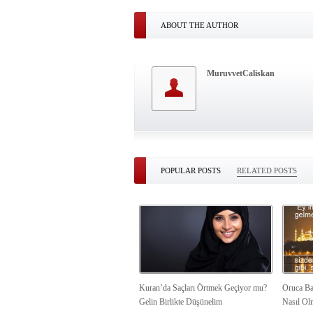
ABOUT THE AUTHOR
MuruvvetCaliskan
POPULAR POSTS
RELATED POSTS
Kuran’da Saçları Örtmek Geçiyor mu?
Oruca Ba
Gelin Birlikte Düşünelim
Nasıl Ol