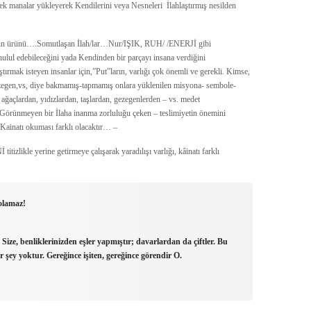
nalar yükleyerek Kendilerini veya Nesneleri İlahlaştırmış nesilden
ntığın ürünü….Somutlaşan İlah/lar…Nur/IŞIK, RUH/ /ENERJİ gibi
 hulul edebileceğini yada Kendinden bir parçayı insana verdiğini
ırmak isteyen insanlar için,”Put”ların, varlığı çok önemli ve gerekli. Kimse,
 gezegen,vs, diye bakmamış-tapmamış onlara yüklenilen misyona- sembole-
ağaçlardan, yıdızlardan, taşlardan, gezegenlerden – vs. medet
örünmeyen bir İlaha inanma zorluluğu çeken – teslimiyetin önemini
ı-Kainatı okuması farklı olacaktır… –
tizlikle yerine getirmeye çalışarak yaradılışı varlığı, kâinatı farklı
 olamaz!
 Size, benliklerinizden eşler yapmıştır; davarlardan da çiftler. Bu
ir şey yoktur. Gereğince işiten, gereğince görendir O.