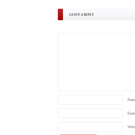
LEAVE A REPLY
Nam
Emai
Webs