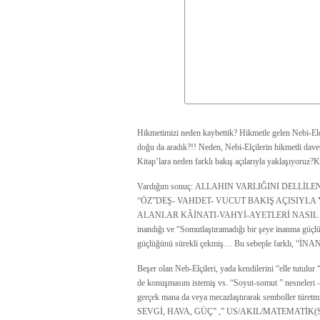
Hikmetimizi neden kaybettik? Hikmetle gelen Nebi-El
doğu da aradık?!! Neden, Nebi-Elçilerin hikmetli davet
Kitap’lara neden farklı bakış açılarıyla yaklaşıyoruz?
Vardığım sonuç: ALLAHIN VARLIĞINI DELLİ
“ÖZ”DEŞ- VAHDET- VUCUT BAKIŞ AÇISIYLA
ALANLAR KÂİNATI-VAHYİ-AYETLERİ NASIL OKUR
inandığı ve “Somutlaştıramadığı bir şeye inanma güçl
güçlüğünü sürekli çekmiş… Bu sebeple farklı, “İNA
Beşer olan Neb-Elçileri, yada kendilerini “elle tutulu
de konuşmasını istemiş vs. “Soyut-somut ” nesneleri –k
gerçek mana da veya mecazlaştırarak semboller
SEVGİ, HAVA, GÜÇ” ,” US/AKIL/MATEMATİK(