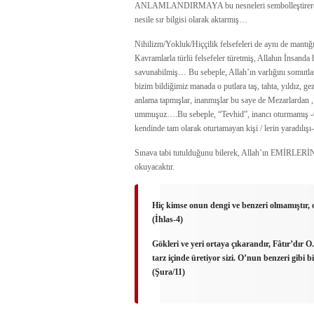
ANLAMLANDIRMAYA bu nesneleri sembolleştirerek ma
nesile sır bilgisi olarak aktarmış…
Nihilizm/Yokluk/Hiççilik felsefeleri de aynı de ma
Kavramlarla türlü felsefeler türetmiş, Allahın İnsanda
savunabilmiş… Bu sebeple, Allah’ın varlığını somutlaşt
bizim bildiğimiz manada o putlara taş, tahta, yıldız,
anlama tapmışlar, inanmışlar bu saye de Mezarlardan , 
ummuşuz….Bu sebeple, “Tevhid”, inancı oturmamış -G
kendinde tam olarak oturtamayan kişi / lerin yaradılış
Sınava tabi tutulduğunu bilerek, Allah’ın EMİRLERİNİ ti
okuyacaktır.
Hiç kimse onun dengi ve benzeri olmamıştır,
(İhlas-4)
Gökleri ve yeri ortaya çıkarandır, Fâtır’dır O.
tarz içinde üretiyor sizi. O’nun benzeri gibi b
(Şura/11)