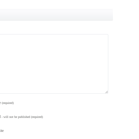
e
(required)
l
- will not be published
(required)
ite