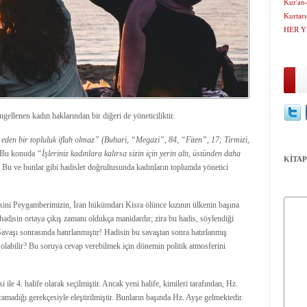
Kur'an-
Kurtar
HER Y
llenen kadın haklarından bir diğeri de yöneticiliktir.
 eden bir topluluk iflah olmaz” (Buhari, “Megazi”, 84, “Fiten”, 17; Tirmizi,
. Bu konuda
“İşleriniz kadınlara kalırsa sizin için yerin altı, üstünden daha
KİTAP
 Bu ve bunlar gibi hadisler doğrultusunda kadınların toplumda yönetici
disini Peygamberimizin, İran hükümdarı Kisra ölünce kızının ülkenin başına
adisin ortaya çıkış zamanı oldukça manidardır; zira bu hadis, söylendiği
Savaşı sonrasında hatırlanmıştır! Hadisin bu savaştan sonra hatırlanmış
si olabilir? Bu soruya cevap verebilmek için dönemin politik atmosferini
ile 4. halife olarak seçilmiştir. Ancak yeni halife, kimileri tarafından, Hz.
camadığı gerekçesiyle eleştirilmiştir. Bunların başında Hz. Ayşe gelmektedir.