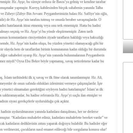
lenmiştir. Hz. Ayşe, bu süreçte ordusu ile Basra’ya gelmiş ve kendine taraftar
konuşmalar yapmıştır. Kureyş kabilesinden birçok sahabenin yanında Talha
r) ve Zübeyr (Zübyr Bin Avvam: Peygamberimizin halası Hz. Saffiye’nin oğlu,
ir) de Hz. Ayşe’nin tarafını tutmuş ve onunla beraber savaşmışlardır. O
disi hatırlatarak itiraz etmemiş veya onu terk etmemiştir. Hatta bu hadisi
 kalmayı seçmiş ve Hz. Ayşe’yi bu yönde eleştirmemiştir. Zaten tarih
onunun komutanların cinsiyetinden ziyade tarafların haklılığı veya haksızlığı
önemde, Hz. Ayşe’nin kadın oluşu, bu yüzden yönetici olamayacağı gibi bir
bir olayda hem de taraflardan birinin komutanının kadın olduğu bir durumda
e diğer sahabeleri uyarıp Hz. Ayşe’nin yanında bulunmalarının Peygamberin
kmez miydi? Oysa Ebu Bekre böyle yapmamış, savaş neticelenene kadar bu
, İslam tarihindeki ilk iç savaş ve ilk fitne olarak tanımlanmıştır. Hz. Ali,
eyenler de onun safında oldukları izlenimini vermeye çalışmışlardır. İşte
yönetici olmamaları gerektiğini söyleyen hadisi hatırlamıştır! İslam’ın ilk
n saldıramayanlar, bu hadise referansla Hz. Ayşe’yi suçlu ilan etmişler ve
adisin siyasi gerekçelerle uydurulduğu çok açıktır.
 hadisin uydurulmasının yanında kadınlara danışılması, her ne derlerse
lmuştur. “Kadınlara muhalefet ediniz, kadınlara muhalefette bereket vardır” ve
ncak kadınların dediklerinin zıttını yaparak doğruyu bulabilir. Bu hadisler eğer
yon verilmesini, çocukların nasıl emanet edileceği bile sorgulama konusu olur!