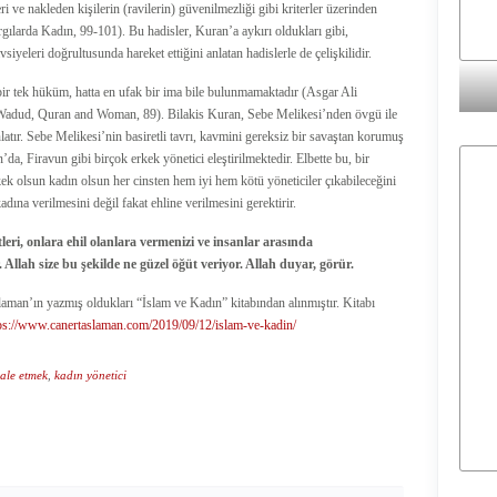
 ve nakleden kişilerin (ravilerin) güvenilmezliği gibi kriterler üzerinden
gılarda Kadın, 99-101). Bu hadisler, Kuran’a aykırı oldukları gibi,
siyeleri doğrultusunda hareket ettiğini anlatan hadislerle de çelişkilidir.
bir tek hüküm, hatta en ufak bir ima bile bulunmamaktadır (Asgar Ali
Wadud, Quran and Woman, 89). Bilakis Kuran, Sebe Melikesi’nden övgü ile
latır. Sebe Melikesi’nin basiretli tavrı, kavmini gereksiz bir savaştan korumuş
a, Firavun gibi birçok erkek yönetici eleştirilmektedir. Elbette bu, bir
ek olsun kadın olsun her cinsten hem iyi hem kötü yöneticiler çıkabileceğini
adına verilmesini değil fakat ehline verilmesini gerektirir.
tleri, onlara ehil olanlara vermenizi ve insanlar arasında
llah size bu şekilde ne güzel öğüt veriyor. Allah duyar, görür.
aman’ın yazmış oldukları “İslam ve Kadın” kitabından alınmıştır. Kitabı
ps://www.canertaslaman.com/2019/09/12/islam-ve-kadin/
vale etmek
,
kadın yönetici