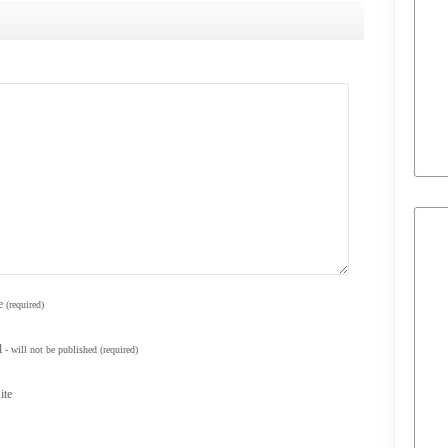
e
(required)
l
- will not be published
(required)
ite