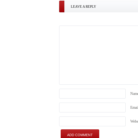
LEAVE A REPLY
Nam
Emai
Webs