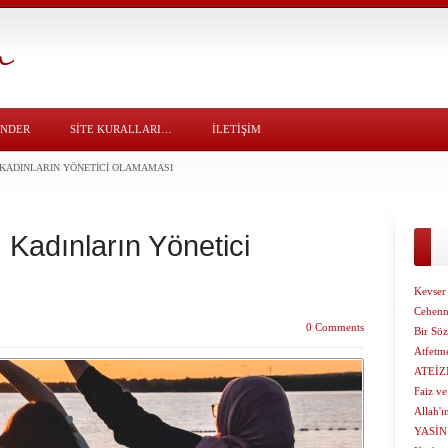
ÖNDER
SITE KURALLARI…
İLETİŞİM
KADINLARIN YÖNETICI OLAMAMASI
Kadınların Yönetici
Kevser 
Cehenn
0 Comments
Bir Sö
Atfetm
ATEİZ
Faiz ve
Allah'ın
YASİN