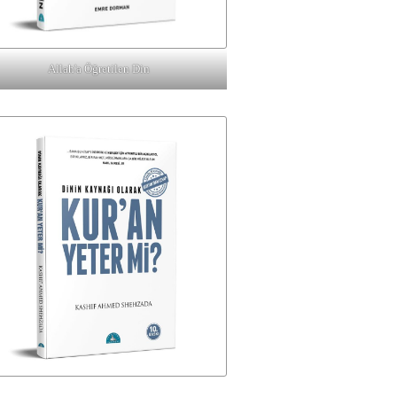
Allah'a Öğretilen Din