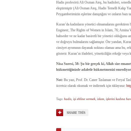
Hadis profesörü Ali Osman Ateş, bu hadisleri, senedleri
eleştirmiştir (Ali Osman Ateş, Hadis Temelli Kalıp Yar
Peygamberimizin eşlerine danıştığını ve onların bazı tav
Kuran’da kadınların yönetici olmamalarını gerektiren 
Engineer, The Rights of Women in Islam, 76; Amina 
bahseder ve ne kadar basiretli bir yönetici olduğunu an
ve doğruyu bulmalarını sağlamıştır. Öte yandan, Kuran’d
cinsiyet ayrımının dayanak noktası olamaz ama bu, erk
gösterir. Kuran’ın ifadeleri, yöneticiliğin erkeğe veya k
Nisa Suresi, 58: Şu bir gerçek ki, Allah size emane
hükmettiğinizde adaletle hükmetmenizi emrediyor. A
Not:
Bu yazı, Prof. Dr. Caner Taslaman ve Feryal Tasl
ücretsiz olarak okumak ve indirmek için tıklayınız:
htt
Tags:
hadis
,
işi ehline vermek
,
islam
,
işlerini kadına ha
SHARE THIS