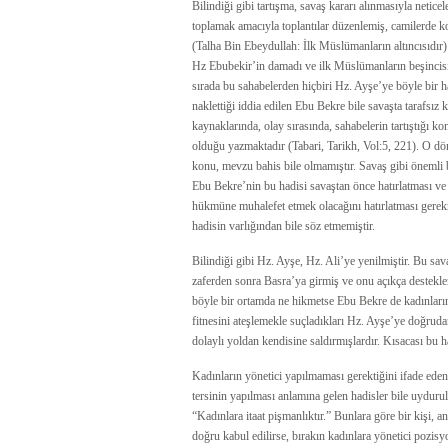
Bilindiği gibi tartışma, savaş kararı alınmasıyla netice
toplamak amacıyla toplantılar düzenlemiş, camilerde 
(Talha Bin Ebeydullah: İlk Müslümanların altıncısıdı
Hz Ebubekir’in damadı ve ilk Müslümanların beşincisid
sırada bu sahabelerden hiçbiri Hz. Ayşe’ye böyle bir ha
naklettiği iddia edilen Ebu Bekre bile savaşta tarafsız
kaynaklarında, olay sırasında, sahabelerin tartıştığı k
olduğu yazmaktadır (Tabari, Tarikh, Vol:5, 221). O d
konu, mevzu bahis bile olmamıştır. Savaş gibi önemli 
Ebu Bekre’nin bu hadisi savaştan önce hatırlatması v
hükmüne muhalefet etmek olacağını hatırlatması gere
hadisin varlığından bile söz etmemiştir.
Bilindiği gibi Hz. Ayşe, Hz. Ali’ye yenilmiştir. Bu savaş
zaferden sonra Basra’ya girmiş ve onu açıkça desteklem
böyle bir ortamda ne hikmetse Ebu Bekre de kadınların 
fitnesini ateşlemekle suçladıkları Hz. Ayşe’ye doğruda
dolaylı yoldan kendisine saldırmışlardır. Kısacası bu h
Kadınların yönetici yapılmaması gerektiğini ifade eden
tersinin yapılması anlamına gelen hadisler bile uyduru
“Kadınlara itaat pişmanlıktır.” Bunlara göre bir kişi, a
doğru kabul edilirse, bırakın kadınlara yönetici pozis