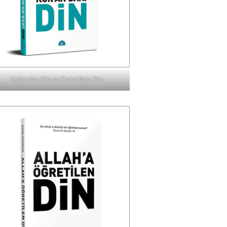
Uydurulan Din ve Kur'an'daki Din