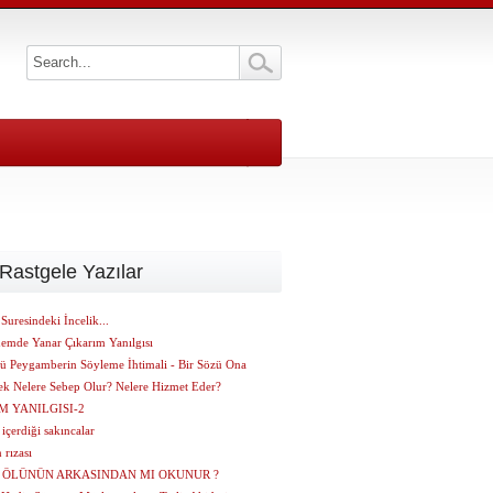
Rastgele Yazılar
Suresindeki İncelik...
emde Yanar Çıkarım Yanılgısı
zü Peygamberin Söyleme İhtimali - Bir Sözü Ona
ek Nelere Sebep Olur? Nelere Hizmet Eder?
M YANILGISI-2
 içerdiği sakıncalar
 rızası
 ÖLÜNÜN ARKASINDAN MI OKUNUR ?