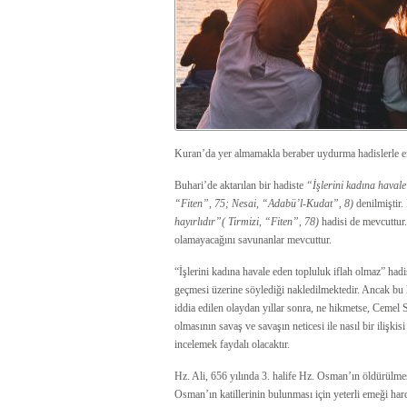
Kuran’da yer almamakla beraber uydurma hadislerle enge
Buhari’de aktarılan bir hadiste
“İşlerini kadına havale
“Fiten”, 75; Nesai, “Adabü’l-Kudat”, 8)
denilmiştir
hayırlıdır”( Tirmizi, “Fiten”, 78)
hadisi de mevcuttur.
olamayacağını savunanlar mevcuttur.
“İşlerini kadına havale eden topluluk iflah olmaz” ha
geçmesi üzerine söylediği nakledilmektedir. Ancak bu h
iddia edilen olaydan yıllar sonra, ne hikmetse, Cemel 
olmasının savaş ve savaşın neticesi ile nasıl bir ilişki
incelemek faydalı olacaktır.
Hz. Ali, 656 yılında 3. halife Hz. Osman’ın öldürülmesi 
Osman’ın katillerinin bulunması için yeterli emeği har