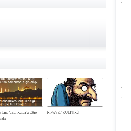
şlama Vakti Kuran’a Göre
RİVAYET KÜLTÜRÜ
malı?