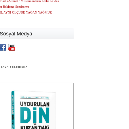
Hadis-Sünnet : Müslümanların Teslis Akidesi...
ıcı Bekleme Sendromu
IL AYNI ÖLÇÜDE YAĞAN YAĞMUR
Sosyal Medya
 TAVSİYELERİMİZ