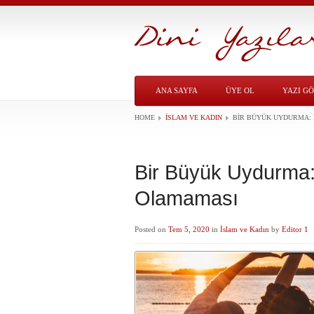
ANA SAYFA
ÜYE OL
YAZI G
HOME
İSLAM VE KADIN
BIR BÜYÜK UYDURMA: 
Bir Büyük Uydurma: 
Olamaması
Posted on
Tem 5, 2020
in
İslam ve Kadın
by
Editor 1