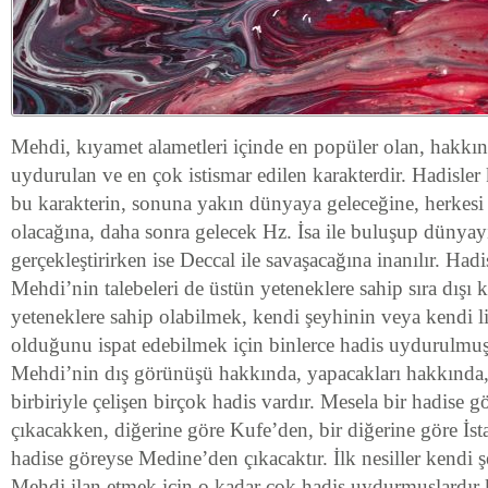
Mehdi, kıyamet alametleri içinde en popüler olan, hakkı
uydurulan ve en çok istismar edilen karakterdir. Hadisler 
bu karakterin, sonuna yakın dünyaya geleceğine, herkes
olacağına, daha sonra gelecek Hz. İsa ile buluşup dünyay
gerçekleştirirken ise Deccal ile savaşacağına inanılır. Had
Mehdi’nin talebeleri de üstün yeteneklere sahip sıra dışı 
yeteneklere sahip olabilmek, kendi şeyhinin veya kendi 
olduğunu ispat edebilmek için binlerce hadis uydurulmu
Mehdi’nin dış görünüşü hakkında, yapacakları hakkında,
birbiriyle çelişen birçok hadis vardır. Mesela bir hadise
çıkacakken, diğerine göre Kufe’den, bir diğerine göre İst
hadise göreyse Medine’den çıkacaktır. İlk nesiller kendi ş
Mehdi ilan etmek için o kadar çok hadis uydurmuşlardır k