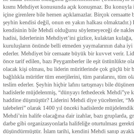
kısmı Mehdiyet konusunda açık konuşmaz. Bu konuyla ilg
içine girenlere bile hemen açıklamazlar. Birçok cemaatte b
şeyhin kendisi değil, onun en yakın halkası olmaktadır.)
kendisinin bile Mehdi olduğunu söylemeyeceği de nakled
hadisi, liderlerinin Mehdiyet’ini gizlice, kulaktan kulağa,
kuruluşların önünde belli etmeden yaymalarının daha iyi
ederler. Mehdiyet bir cemaate büyük bir kuvvet verir. Lid
önce tarif edilen, bazı Peygamberler ile eşit üstünlükte 
olacak kişi olması, bu liderin müritlerinde çok güçlü bir 
bağlılıkla müritler tüm enerjilerini, tüm paralarını, tüm ol
teslim ederler. Şeyhin hiçbir lafını tartışmayı bile düşün
hadislerle müjdelenmiş, “dünyayı fethedecek Mehdi”ye k
haddine düşmüştür? Liderini Mehdi diye yüceltenler, “Me
talebeleri” olarak 1400 yıl önceki hadislerde müjdelendikl
Mehdi’nin halife olacağına dair izahlar, bazı gruplarda, g
darbe gibi organizasyonlarla halifeliğe oturtulması gerekti
düşündürmüştür. İslam tarihi, kendini Mehdi sanıp ayakl