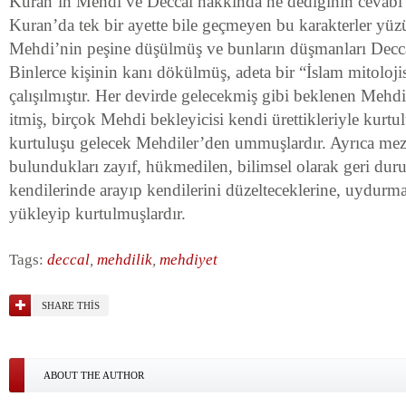
Kuran’ın Mehdi ve Deccal hakkında ne dediğinin cevabı k
Kuran’da tek bir ayette bile geçmeyen bu karakterler yüz
Mehdi’nin peşine düşülmüş ve bunların düşmanları Deccal
Binlerce kişinin kanı dökülmüş, adeta bir “İslam mitoloji
çalışılmıştır. Her devirde gelecekmiş gibi beklenen Mehdi,
itmiş, birçok Mehdi bekleyicisi kendi ürettikleriyle kurtu
kurtuluşu gelecek Mehdiler’den ummuşlardır. Ayrıca mezh
bulundukları zayıf, hükmedilen, bilimsel olarak geri du
kendilerinde arayıp kendilerini düzelteceklerine, uydurm
yükleyip kurtulmuşlardır.
Tags:
deccal
,
mehdilik
,
mehdiyet
SHARE THIS
ABOUT THE AUTHOR