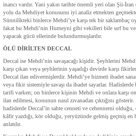
inancı vardır. Yani yakın tarihte önemli yeri olan Şii-İra
yolu da Mehdiyet konusunu iyi analiz etmekten geçmekted
Sünnilikteki binlerce Mehdi’ye karşı tek bir saklambaç 
fakat bu Mehdi’nin Humeyni gibi vekilleri bile sırf bu vek
yapacak gücü ellerinde bulundurmuşlardır.
ÖLÜ DİRİLTEN DECCAL
Deccal ise Mehdi’nin savaşacağı kişidir. Şeyhlerini Mehdi
karşı çıkan veya şeyhlerinin yaşadığı devirde karşı fikirler
Deccal ilan edivermişlerdir. Mehdi’ye hizmeti ibadet sana
veya fikir sistemiyle savaşı da ibadet sayarlar. Hadislerde
tarifi varken; on binlerce kişinin Mehdi ve onlara karşı o
ilan edilmesi, konunun nasıl zıvanadan çıktığını gösterir
hadislerde Deccal’in sahte cenneti ve cehennemi olduğu, öl
kâfir yazdığı, kör olduğu, yeryüzünde gelmiş geçmiş en
anlatılır.