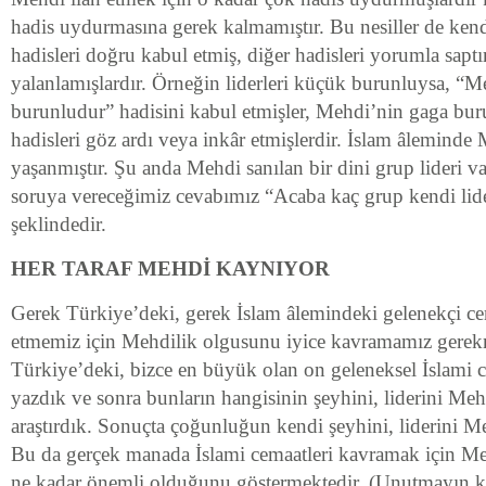
hadis uydurmasına gerek kalmamıştır. Bu nesiller de kend
hadisleri doğru kabul etmiş, diğer hadisleri yorumla sapt
yalanlamışlardır. Örneğin liderleri küçük burunluysa, “
burunludur” hadisini kabul etmişler, Mehdi’nin gaga bur
hadisleri göz ardı veya inkâr etmişlerdir. İslam âlemind
yaşanmıştır. Şu anda Mehdi sanılan bir dini grup lideri va
soruya vereceğimiz cevabımız “Acaba kaç grup kendi lid
şeklindedir.
HER TARAF MEHDİ KAYNIYOR
Gerek Türkiye’deki, gerek İslam âlemindeki gelenekçi cema
etmemiz için Mehdilik olgusunu iyice kavramamız gerekm
Türkiye’deki, bizce en büyük olan on geleneksel İslami c
yazdık ve sonra bunların hangisinin şeyhini, liderini Meh
araştırdık. Sonuçta çoğunluğun kendi şeyhini, liderini M
Bu da gerçek manada İslami cemaatleri kavramak için Me
ne kadar önemli olduğunu göstermektedir. (Unutmayın ki