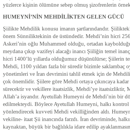
yüzlerce kişinin ölümüne sebep olmuş şizofrenlerin örnek
HUMEYNİ’NİN MEHDİLİKTEN GELEN GÜCÜ
Şiilikte Mehdilik konusu imanın şartlarındandır. Şiilikte
önem Sünniliktekinin de üstündedir. Mehdi’nin hicri 2
Askeri’nin oğlu Muhammed olduğu, ortadan kaybolduğu
meydana çıkıp vazifeyi alacağı inancı Şiiliğin temel inan
hicri 1400’lü yıllarda olduğumuz düşünülürse; Şiilerin t
Mehdi, 1100 yıldan fazla bir süredir bizimle saklambaç oy
yönetimleri ve İran devrimini tahlil etmek için de Mehdi
çok önemlidir. Şiilere göre Mehdi ortaya çıkıncaya kada
sürecektir ve vekillere itaatsizlik, Mehdi’ye itaatsizliktir, 
Allah’a isyandır. Ayetullah Humeyni de Mehdi’nin bir d
edilmekteydi. Böylece Ayetullah Humeyni, halkı kontrol
yönlendirecek kuvveti Mehdi vekilliğinden aldı. Humey
vekiline- itaat Şii inancında farzdı. İran devriminde, hal
kaynaktan, büyük bir bağlılıkla idare edilip ayaklanması