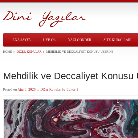
ANA SAYFA
ÜYE OL
YAZI GÖNDER
SITE KURALLARI…
HOME
DIĞER KONULAR
MEHDILIK VE DECCALIYET KONUSU ÜZERINE
Mehdilik ve Deccaliyet Konusu 
Posted on
Ağu 3, 2020
in
Diğer Konular
by
Editor 1