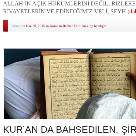
ALLAH’IN AÇIK HÜKÜMLERİNİ DEĞİL, BİZLER
RİVAYETLERİN VE EDİNDİĞİMİZ VELİ, ŞEYH
(da
Posted on
Haz 20, 2019
in
Kuran'ın Rehber Edinilmesi
by
halukgta
KUR’AN DA BAHSEDİLEN, Şİ