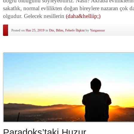
doğru olduğunu söyleyebiliriz. Nasıl? Akraba evlilikleri
sakatlık, normal evlilikten doğan bireylere nazaran çok da
olgudur. Gelecek nesillerin
(daha&helliip;)
Posted on
Haz 25, 2019
in
Din, Bilim, Felsefe İlişkisi
by
Yazganuur
Paradoks’taki Huzur