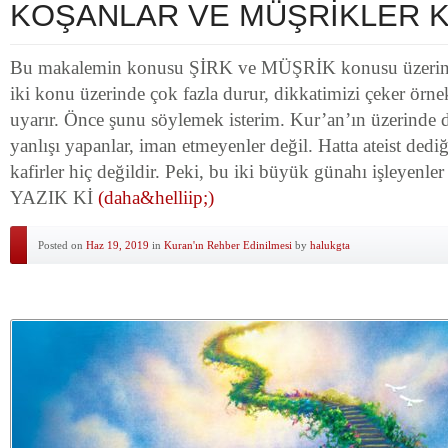
KOŞANLAR VE MÜŞRİKLER K
Bu makalemin konusu ŞİRK ve MÜŞRİK konusu üzerinde
iki konu üzerinde çok fazla durur, dikkatimizi çeker örnekl
uyarır. Önce şunu söylemek isterim. Kur’an’ın üzerinde
yanlışı yapanlar, iman etmeyenler değil. Hatta ateist dedi
kafirler hiç değildir. Peki, bu iki büyük günahı işleyenl
YAZIK Kİ
(daha&helliip;)
Posted on
Haz 19, 2019
in
Kuran'ın Rehber Edinilmesi
by
halukgta