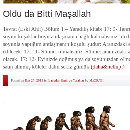
Oldu da Bitti Maşallah
Tevrat (Eski Ahit) Bölüm 1 – Yaradılış kitabı 17: 9- Tanr
soyun kuşaklar boyu antlaşmama bağlı kalmalısınız” dedi
soyunla yaptığım antlaşmanın koşulu şudur: Aranızdaki e
edilecek. 17: 11- Sünnet olmalısınız. Sünnet aramızdaki a
olacak. 17: 12- Evinizde doğmuş ya da soyunuzdan olm
satın alınmış köleler dahil sekiz günlük
(daha&helliip;)
Posted on
Haz 27, 2019
in
İbadetler, Emir ve Yasaklar
by
MaCBeTH