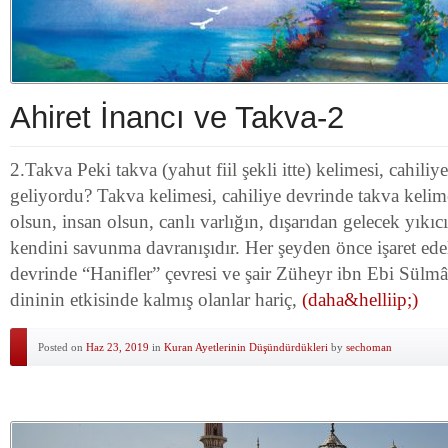
Ahiret İnancı ve Takva-2
2.Takva Peki takva (yahut fiil şekli itte) kelimesi, cahili
geliyordu? Takva kelimesi, cahiliye devrinde takva keli
olsun, insan olsun, canlı varlığın, dışarıdan gelecek yıkıc
kendini savunma davranışıdır. Her şeyden önce işaret ede
devrinde “Hanifler” çevresi ve şair Züheyr ibn Ebi Sülmâ
dininin etkisinde kalmış olanlar hariç,
(daha&helliip;)
Posted on
Haz 23, 2019
in
Kuran Ayetlerinin Düşündürdükleri
by
sechoman