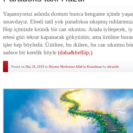
Yaşamıyoruz aslında dostum bunca hengame içinde yaşam
sınavdayız. Ebedi tatil yok paradoksa sıkışmış ruhlarımı
Hep içimizde kronik bir can sıkıntısı. Arada iyileşecek, i
ertesi gün tekrar kapanacak gökyüzün; ama üzülme buras
işler hep böyledir. Üzülme, bu ikilem, bu can sıkıntısı bit
sadece bir kerelik böyle
(daha&helliip;)
Posted on
Haz 24, 2019
in
Hayatın Merkezine Allah'ın Konulması
by
alicandir