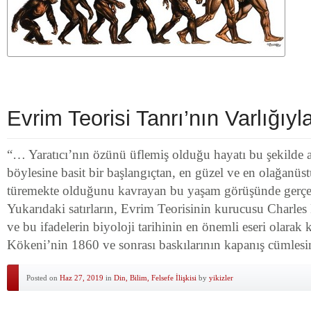
Evrim Teorisi Tanrı’nın Varlığıyl
“… Yaratıcı’nın özünü üflemiş olduğu hayatı bu şekilde 
böylesine basit bir başlangıçtan, en güzel ve en olağanüs
türemekte olduğunu kavrayan bu yaşam görüşünde gerçek
Yukarıdaki satırların, Evrim Teorisinin kurucusu Charle
ve bu ifadelerin biyoloji tarihinin en önemli eseri olarak 
Kökeni’nin 1860 ve sonrası baskılarının kapanış cümles
Posted on
Haz 27, 2019
in
Din, Bilim, Felsefe İlişkisi
by
yikizler