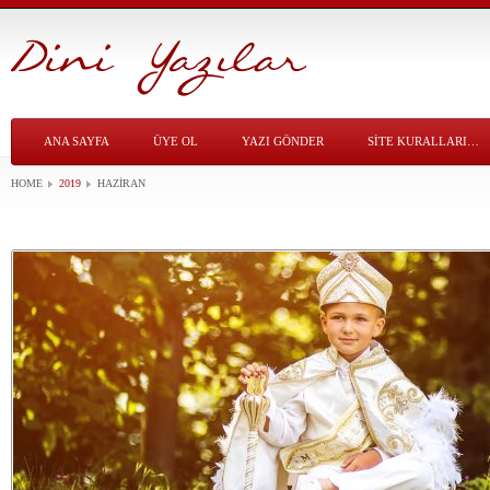
ANA SAYFA
ÜYE OL
YAZI GÖNDER
SITE KURALLARI…
HOME
2019
HAZIRAN