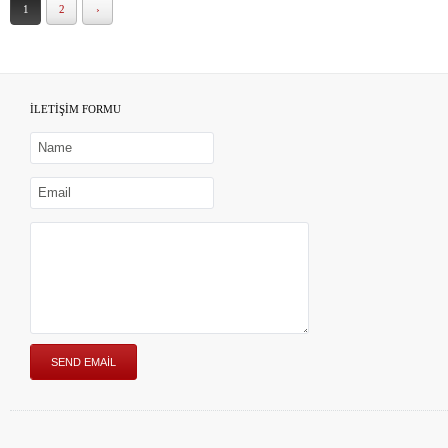
1
2
›
İLETİŞİM FORMU