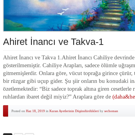
Ahiret İnancı ve Takva-1
Ahiret İnancı ve Takva 1.Ahiret İnancı Cahiliye devrinde a
gösterilmemiştir. Cahiliye Arapları, sadece ölümle uğraşm
gitmemişlerdir. Onlara göre, vücut toprağa girince çürür,
bir rüzgar gibi uçup gider. Şu şiir onların bu konudaki in
özetlemektedir: “Biz sadece toprak altına giren cesetlerle
ruhlardan ibaret değil miyiz?” Araplara göre de
(daha&hel
Posted on
Haz 18, 2019
in
Kuran Ayetlerinin Düşündürdükleri
by
sechoman