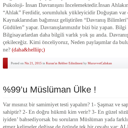
Psikoloji- İnsan Davranışını İncelemektedir.İnsan Ahlakın
“Ahlak” Ferdidir, sorumluluk yükleyicidir Doğuştan var 
Kaynaklarından bağımsız geliştirilen “Davranış Bilimler
Güdülen” yapar. Davranışlarımızdır bizi biz yapan. Bilgi
Bilgisayarlardan daha bilgili varlık yok şu anda. Davranı
çekileceğiz. Kimi önceliyoruz, Neden paylaşımlar da bu
ne?
(daha&helliip;)
Posted on
Nis 21, 2015
in
Kuran'ın Rehber Edinilmesi
by
MuruvvetCaliskan
%99’u Müslüman Ülke !
Var mısınız bir samimiyet testi yapalım? 1- Şaşmaz ve sa
sahiptir? 2- En doğru hükmü kim verir? 3- En güzel sözü
iyiden’ bahsediyorsak bu soruların Müslüman yada farklı
etmez kelimeler değişse de özünde tek bir cevabı var: A