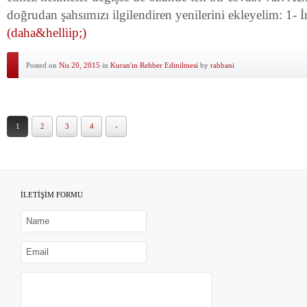
doğrudan şahsımızı ilgilendiren yenilerini ekleyelim: 1- İ
(daha&helliip;)
Posted on
Nis 20, 2015
in
Kuran'ın Rehber Edinilmesi
by
rabbani
1
2
3
4
›
İLETİŞİM FORMU