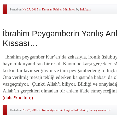
Posted on
Nis 27, 2015
in
Kuran'ın Rehber Edinilmesi
by
halukgta
İbrahim Peygamberin Yanlış Anl
Kıssası…
İbrahim peygamber Kur’an’da zekasıyla, ironik üslubuy
hayranlık uyandıran bir resul. Kavmine karşı gerçekleri 
keskin bir tavır sergiliyor ve tüm peygamberler gibi hiçb
Ona verilmiş mesajı tebliğ ederken karşısında babası da 
vazgeçmiyor. Çünkü Allah’ı biliyor. Bildiği ve onayladığı
Allah’ın gerçekleri olmadan bir anlam ifade etmeyeceği
(daha&helliip;)
Posted on
Nis 23, 2015
in
Kuran Ayetlerinin Düşündürdükleri
by
herseyinsanlaricin