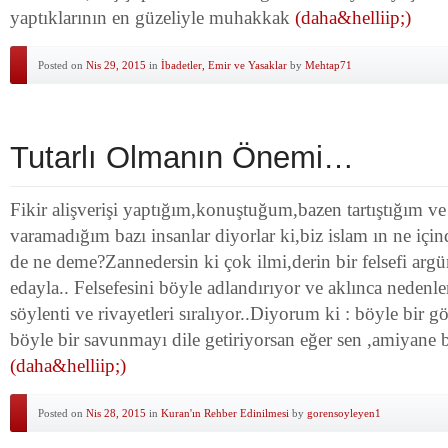
yaptıklarının en güzeliyle muhakkak
(daha&helliip;)
Posted on
Nis 29, 2015
in
İbadetler, Emir ve Yasaklar
by
Mehtap71
Tutarlı Olmanın Önemi…
Fikir alişverişi yaptığım,konuştuğum,bazen tartıştığım ve
varamadığım bazı insanlar diyorlar ki,biz islam ın ne içi
de ne deme?Zannedersin ki çok ilmi,derin bir felsefi arg
edayla.. Felsefesini böyle adlandırıyor ve aklınca nedenl
söylenti ve rivayetleri sıralıyor..Diyorum ki : böyle bir g
böyle bir savunmayı dile getiriyorsan eğer sen ,amiyane b
(daha&helliip;)
Posted on
Nis 28, 2015
in
Kuran'ın Rehber Edinilmesi
by
gorensoyleyen1