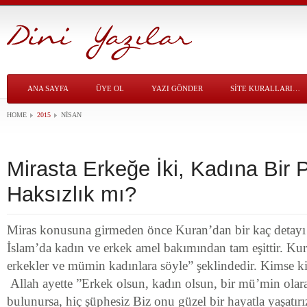
ANA SAYFA
ÜYE OL
YAZI GÖNDER
SITE KURALLARI…
HOME
2015
NISAN
Mirasta Erkeğe İki, Kadına Bir
Haksızlık mı?
Miras konusuna girmeden önce Kuran’dan bir kaç detayı 
İslam’da kadın ve erkek amel bakımından tam eşittir. K
erkekler ve mümin kadınlara söyle” şeklindedir. Kimse ki
Allah ayette ”Erkek olsun, kadın olsun, bir mü’min olar
bulunursa, hiç şüphesiz Biz onu güzel bir hayatla yaşatırız