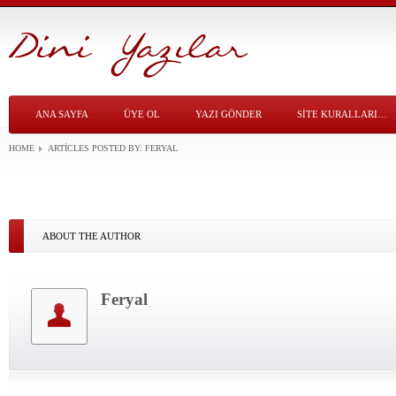
ANA SAYFA
ÜYE OL
YAZI GÖNDER
SITE KURALLARI…
HOME
ARTICLES POSTED BY:
FERYAL
ABOUT THE AUTHOR
Feryal