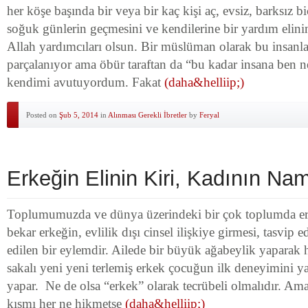
her köşe başında bir veya bir kaç kişi aç, evsiz, barksız 
soğuk günlerin geçmesini ve kendilerine bir yardım elini
Allah yardımcıları olsun. Bir müslüman olarak bu insanl
parçalanıyor ama öbür taraftan da “bu kadar insana ben n
kendimi avutuyordum. Fakat
(daha&helliip;)
Posted on
Şub 5, 2014
in
Alınması Gerekli İbretler
by
Feryal
Erkeğin Elinin Kiri, Kadının Na
Toplumumuzda ve dünya üzerindeki bir çok toplumda erk
bekar erkeğin, evlilik dışı cinsel ilişkiye girmesi, tasvip e
edilen bir eylemdir. Ailede bir büyük ağabeylik yaparak 
sakalı yeni yeni terlemiş erkek çocuğun ilk deneyimini ya
yapar. Ne de olsa “erkek” olarak tecrübeli olmalıdır. Am
kısmı her ne hikmetse
(daha&helliip;)