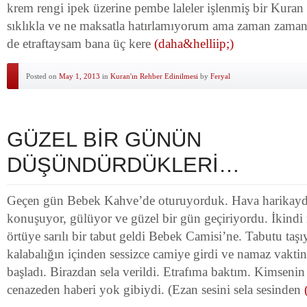
krem rengi ipek üzerine pembe laleler işlenmiş bir Kuran
sıklıkla ve ne maksatla hatırlamıyorum ama zaman zaman 
de etraftaysam bana üç kere
(daha&helliip;)
Posted on
May 1, 2013
in
Kuran'ın Rehber Edinilmesi
by
Feryal
GÜZEL BİR GÜNÜN
DÜŞÜNDÜRDÜKLERİ…
Geçen gün Bebek Kahve’de oturuyorduk. Hava harikaydı, 
konuşuyor, gülüyor ve güzel bir gün geçiriyordu. İkindi
örtüye sarılı bir tabut geldi Bebek Camisi’ne. Tabutu taşıy
kalabalığın içinden sessizce camiye girdi ve namaz vakt
başladı. Birazdan sela verildi. Etrafıma baktım. Kimseni
cenazeden haberi yok gibiydi. (Ezan sesini sela sesinden