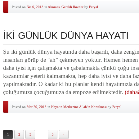
Posted on
Nis 6, 2013
in
Alınması Gerekli İbretler
by
Feryal
İKİ GÜNLÜK DÜNYA HAYATI
Şu iki günlük dünya hayatında daha başarılı, daha zengin
insanları görüp de “ah” çekmeyen yoktur. Hemen hemen 
daha iyisi için çalışmakta ve çabalamakta çünkü çoğu insa
kazanımlar yeterli kalmamakta, hep daha iyisi ve daha fazl
yapılmaktadır. O kadar ki bu planlar kendi hayatımızla da
çoluğumuza çocuğumuza da empoze edilmektedir.
(daha
Posted on
Mar 29, 2013
in
Hayatın Merkezine Allah'ın Konulması
by
Feryal
…
1
2
3
5
›