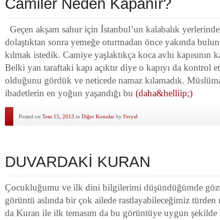
Camiler Neden Kapanır?
Geçen akşam sahur için İstanbul’un kalabalık yerlerinden 
dolaştıktan sonra yemeğe oturmadan önce yakında bulun
kılmak istedik. Camiye yaşlaktıkça koca avlu kapısının 
Belki yan taraftaki kapı açıktır diye o kapıyı da kontrol e
olduğunu gördük ve neticede namaz kılamadık. Müslüma
ibadetlerin en yoğun yaşandığı bu
(daha&helliip;)
Posted on
Tem 15, 2013
in
Diğer Konular
by
Feryal
DUVARDAKİ KURAN
Çocukluğumu ve ilk dini bilgilerimi düşündüğümde gö
görüntü aslında bir çok ailede rastlayabileceğimiz türden
da Kuran ile ilk temasım da bu görüntüye uygun şekild