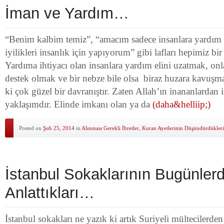
İman ve Yardım…
“Benim kalbim temiz”, “amacım sadece insanlara yardım
iyilikleri insanlık için yapıyorum” gibi lafları hepimiz 
Yardıma ihtiyacı olan insanlara yardım elini uzatmak, onl
destek olmak ve bir nebze bile olsa biraz huzara kavuşma
ki çok güzel bir davranıştır. Zaten Allah’ın inananlardan 
yaklaşımdır. Elinde imkanı olan ya da
(daha&helliip;)
Posted on
Şub 25, 2014
in
Alınması Gerekli İbretler
,
Kuran Ayetlerinin Düşündürdükleri
İstanbul Sokaklarının Bugünler
Anlattıkları…
İstanbul sokakları ne yazık ki artık Suriyeli mültecilerde