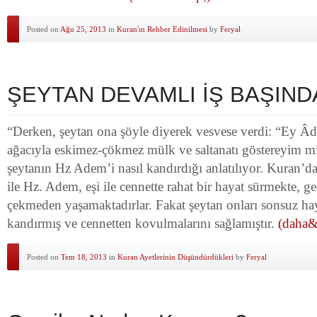
Posted on
Ağu 25, 2013
in
Kuran'ın Rehber Edinilmesi
by
Feryal
ŞEYTAN DEVAMLI İŞ BAŞIND
“Derken, şeytan ona şöyle diyerek vesvese verdi: “Ey Â
ağacıyla eskimez-çökmez mülk ve saltanatı göstereyim m
şeytanın Hz Adem’i nasıl kandırdığı anlatılıyor. Kuran’d
ile Hz. Adem, eşi ile cennette rahat bir hayat sürmekte, g
çekmeden yaşamaktadırlar. Fakat şeytan onları sonsuz haya
kandırmış ve cennetten kovulmalarını sağlamıştır.
(daha&h
Posted on
Tem 18, 2013
in
Kuran Ayetlerinin Düşündürdükleri
by
Feryal