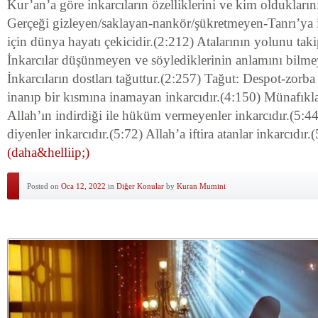
Kur’an’a göre inkarcıların özelliklerini ve kim olduklarını
Gerçeği gizleyen/saklayan-nankör/şükretmeyen-Tanrı’ya 
için dünya hayatı çekicidir.(2:212) Atalarının yolunu taki
İnkarcılar düşünmeyen ve söylediklerinin anlamını bilmey
İnkarcıların dostları tağuttur.(2:257) Tağut: Despot-zorb
inanıp bir kısmına inamayan inkarcıdır.(4:150) Münafıklar
Allah’ın indirdiği ile hüküm vermeyenler inkarcıdır.(5:44
diyenler inkarcıdır.(5:72) Allah’a iftira atanlar inkarcıdır
(daha&helliip;)
Posted on
Oca 12, 2022
in
Diğer Konular
by
Kuran Mumini