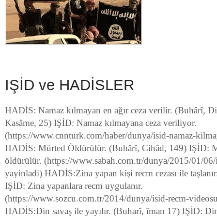
IŞİD ve HADİSLER
HADİS: Namaz kılmayan en ağır ceza verilir. (Buhârî, Di
Kasâme, 25) IŞİD: Namaz kılmayana ceza veriliyor.
(https://www.cnnturk.com/haber/dunya/isid-namaz-kilmay
HADİS: Mürted Öldürülür. (Buhârî, Cihâd, 149) IŞİD: M
öldürülür. (https://www.sabah.com.tr/dunya/2015/01/06/i
yayinladi) HADİS:Zina yapan kişi recm cezası ile taşlanı
IŞİD: Zina yapanlara recm uygulanır.
(https://www.sozcu.com.tr/2014/dunya/isid-recm-videos
HADİS:Din savaş ile yayılır. (Buharî, îman 17) IŞİD: Din 