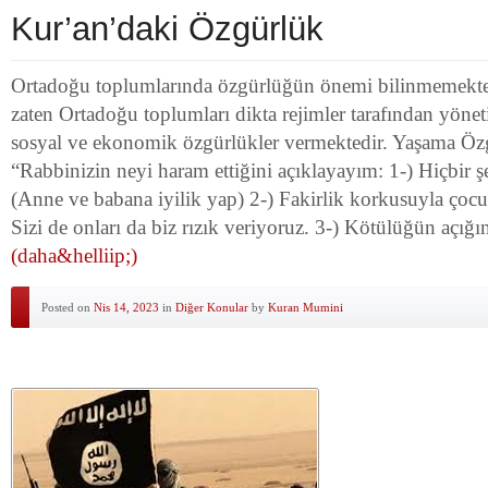
Kur’an’daki Özgürlük
Ortadoğu toplumlarında özgürlüğün önemi bilinmemekted
zaten Ortadoğu toplumları dikta rejimler tarafından yöneti
sosyal ve ekonomik özgürlükler vermektedir. Yaşama Öz
“Rabbinizin neyi haram ettiğini açıklayayım: 1-) Hiçbir ş
(Anne ve babana iyilik yap) 2-) Fakirlik korkusuyla çocu
Sizi de onları da biz rızık veriyoruz. 3-) Kötülüğün açığın
(daha&helliip;)
Posted on
Nis 14, 2023
in
Diğer Konular
by
Kuran Mumini