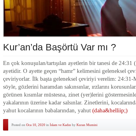
Kur’an’da Başörtü Var mı ?
En çok konuşulan/tartışılan ayetlerin bir tanesi de 24:31 
ayetidir. O ayette geçen “hamr” kelimesini geleneksel çevi
çeviriyorlar. İlk başta geleneksel çeviriyi verelim: 24:3
söyle, gözlerini haramdan sakınsınlar, ırzlarını korusunlar
görünen kısımlar müstesna, zinet (yer)lerini göstermesinler
yakalarının üzerine kadar salsınlar. Zinetlerini, kocaların
yahut kocalarının babalarından, yahut
(daha&helliip;)
Posted on
Oca 10, 2020
in
İslam ve Kadın
by
Kuran Mumini