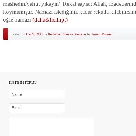
meshedin/yahut yıkayın” Rekat sayısı; Allah, ibadetlerind
koymamıştır. Namazı istediğiniz kadar rekatla kılabilirsin
öğle namazı
(daha&helliip;)
Posted on
Haz 9, 2019
in
İbadetler, Emir ve Yasaklar
by
Kuran Mumini
İLETİŞİM FORMU