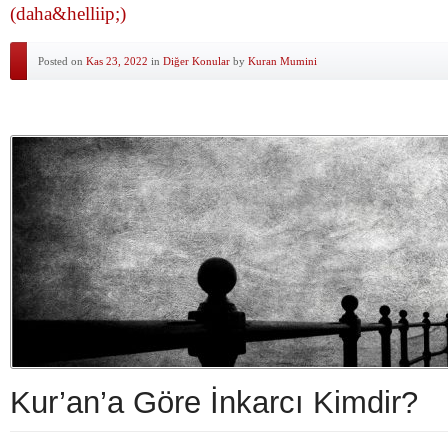
(daha&helliip;)
Posted on
Kas 23, 2022
in
Diğer Konular
by
Kuran Mumini
Kur’an’a Göre İnkarcı Kimdir?