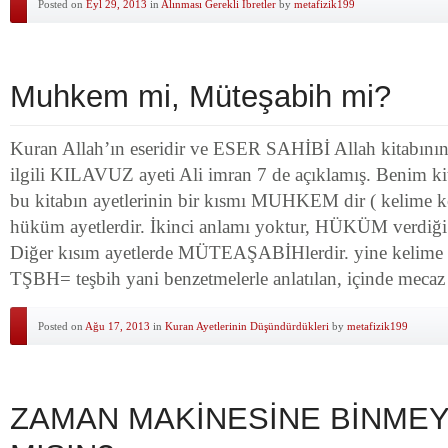
Posted on
Eyl 29, 2013
in
Alınması Gerekli İbretler
by
metafizik199
Muhkem mi, Müteşabih mi?
Kuran Allah’ın eseridir ve ESER SAHİBİ Allah kitabının 
ilgili KILAVUZ ayeti Ali imran 7 de açıklamış. Benim k
bu kitabın ayetlerinin bir kısmı MUHKEM dir ( kelime
hüküm ayetlerdir. İkinci anlamı yoktur, HÜKÜM verdiği i
Diğer kısım ayetlerde MÜTEAŞABİHlerdir. yine kelime k
TŞBH= teşbih yani benzetmelerle anlatılan, içinde meca
Posted on
Ağu 17, 2013
in
Kuran Ayetlerinin Düşündürdükleri
by
metafizik199
ZAMAN MAKİNESİNE BİNMEY