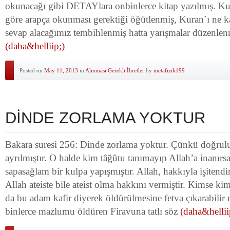
okunacağı gibi DETAYlara onbinlerce kitap yazılmış. Ku
göre arapça okunması gerektiği öğütlenmiş, Kuran`ı ne k
sevap alacağımız tembihlenmiş hatta yarışmalar düzenlen
(daha&helliip;)
Posted on
May 11, 2013
in
Alınması Gerekli İbretler
by
metafizik199
DİNDE ZORLAMA YOKTUR
Bakara suresi 256: Dinde zorlama yoktur. Çünkü doğruluk
ayrılmıştır. O halde kim tâğûtu tanımayıp Allah’a inanı
sapasağlam bir kulpa yapışmıştır. Allah, hakkıyla işitendi
Allah ateiste bile ateist olma hakkını vermiştir. Kimse ki
da bu adam kafir diyerek öldürülmesine fetva çıkarabilir
binlerce mazlumu öldüren Firavuna tatlı söz
(daha&hellii