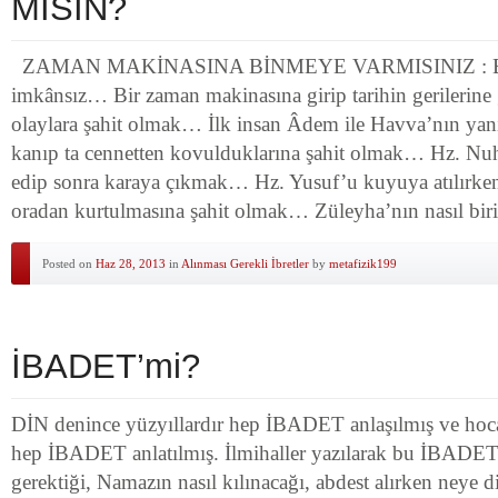
MISIN?
ZAMAN MAKİNASINA BİNMEYE VARMISINIZ : Bir h
imkânsız… Bir zaman makinasına girip tarihin gerilerine 
olaylara şahit olmak… İlk insan Âdem ile Havva’nın yanı
kanıp ta cennetten kovulduklarına şahit olmak… Hz. Nu
edip sonra karaya çıkmak… Hz. Yusuf’u kuyuya atılırke
oradan kurtulmasına şahit olmak… Züleyha’nın nasıl bir
Posted on
Haz 28, 2013
in
Alınması Gerekli İbretler
by
metafizik199
İBADET’mi?
DİN denince yüzyıllardır hep İBADET anlaşılmış ve hoca 
hep İBADET anlatılmış. İlmihaller yazılarak bu İBADETl
gerektiği, Namazın nasıl kılınacağı, abdest alırken neye d