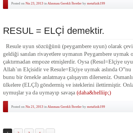
Posted on
Nis 23, 2013
in
Alınması Gerekli İbretler
by
metafizik199
RESUL = ELÇİ demektir.
Resule uyun sözcüğünü (peygambere uyun) olarak çevi
geldiği sanılan rivayetlere uymanın Peygambere uymak 
çaktırmadan empoze etmişlerdir. Oysa (Resul=Elçiye uyu
Allah`ın Elçisidir ve Resule=Elçiye uymak aslında O”nu
bunu bir örnekle anlatmaya çalışayım dilerseniz. Osmanlı
ülkelere (ELÇİ) göndermiş ve isteklerini ilettirmiştir. Onl
uymuşlar ya da uymayıp savaşa
(daha&helliip;)
Posted on
Nis 21, 2013
in
Alınması Gerekli İbretler
by
metafizik199