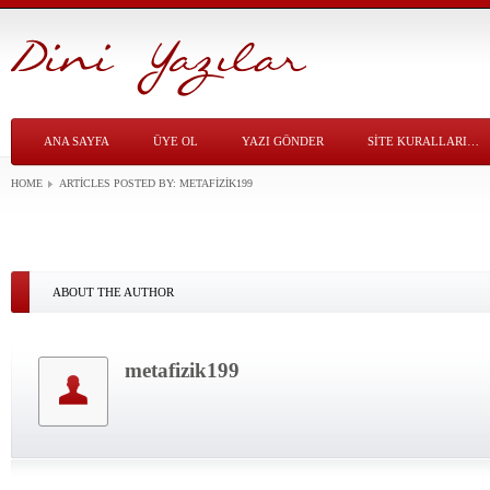
ANA SAYFA
ÜYE OL
YAZI GÖNDER
SITE KURALLARI…
HOME
ARTICLES POSTED BY:
METAFIZIK199
ABOUT THE AUTHOR
metafizik199