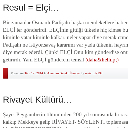
Resul = Elçi…
Bir zamanlar Osmanlı Padişahı başka memleketlere habe
ELÇİ ler gönderirdi. ELÇİnin gittiği ülkede hiç kimse bu
kiminle yatar kiminle kalkar. neler yapar diye merak etm
Padişahı ne istiyor,savaş kararımı var yada ülkenin hayrı
diye merak ederdi. Çünki ELÇİ Onu kim gönderdise onu
getirirdi. Yani ELÇİ göndereni temsil
(daha&helliip;)
Posted on
Tem 12, 2014
in
Alınması Gerekli İbretler
by
metafizik199
Rivayet Kültürü…
Şayet Peygamberin ölümünden 200 yıl sonrasında horasa
kalkıp Mekkeye gelip RİVAYET- SÖYLENTİ toplamasa i