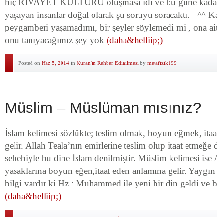
hiç RİVAYET KÜLTÜRÜ oluşmasa idi ve bu güne kadar 
yaşayan insanlar doğal olarak şu soruyu soracaktı. ^^ K
peygamberi yaşamadımı, bir şeyler söylemedi mi , ona ait
onu tanıyacağımız şey yok
(daha&helliip;)
Posted on
Haz 5, 2014
in
Kuran'ın Rehber Edinilmesi
by
metafizik199
Müslim – Müslüman mısınız?
İslam kelimesi sözlükte; teslim olmak, boyun eğmek, itaa
gelir. Allah Teala’nın emirlerine teslim olup itaat etmeğe
sebebiyle bu dine İslam denilmiştir. Müslim kelimesi ise
yasaklarına boyun eğen,itaat eden anlamına gelir. Yaygın 
bilgi vardır ki Hz : Muhammed ile yeni bir din geldi ve 
(daha&helliip;)