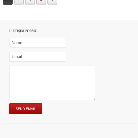
1
2
3
4
›
İLETİŞİM FORMU